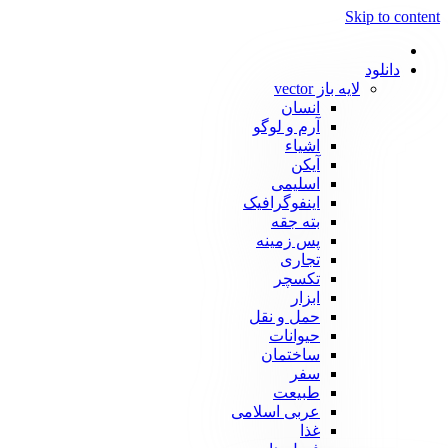
Skip to content
دانلود
لایه باز vector
انسان
آرم و لوگو
اشیاء
آیکن
اسلیمی
اینفوگرافیک
بته جقه
پس زمینه
تجاری
تکسچر
ابزار
حمل و نقل
حیوانات
ساختمان
سفر
طبیعت
عربی اسلامی
غذا