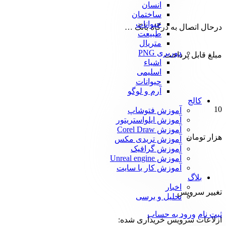
انسان
ساختمان
حیوانات
درحال اتصال به درگاه بانک …
طبیعت
متریال
دوربری PNG
مبلغ قابل پرداخت
اشیاء
اسلیمی
حیوانات
آرم و لوگو
کالج
10
آموزش فتوشاپ
آموزش ایلواستریتور
آموزش Corel Draw
هزار تومان
آموزش تریدی مکس
آموزش گرافیک
آموزش Unreal engine
آموزش کار با سایت
بلاگ
اخبار
تغییر سرویس
تحلیل و برسی
ثبت نام
ورود به حساب
ازلاعات سرویس خریداری شده: