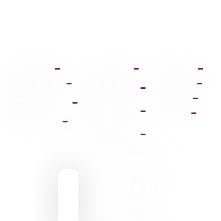
صفحه اصلی
آموزش ثبت نام
دانلود فتوشاپ
عضویت VIP
آموزش خرید
دانلود ایلواستریتور
اشتراک
فروشگاه
دانلود مجموعه
آموزش دانلود فایل
فونت
پشتیبانی
ها
پالت دانلود وکتور
آموزش ویرایش
تصاویر
9095 431 0935
pixiasocial تلگرام
ایـران . مـازندران