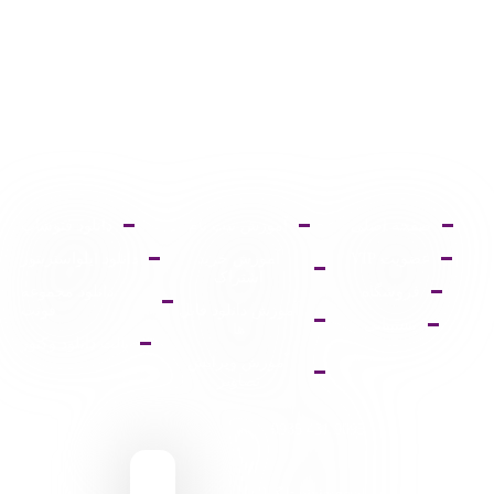
صفحه اصلی
آموزش ثبت نام
دانلود فتوشاپ
عضویت VIP
آموزش خرید
دانلود ایلواستریتور
اشتراک
فروشگاه
دانلود مجموعه
آموزش دانلود فایل
فونت
پشتیبانی
ها
پالت دانلود وکتور
آموزش ویرایش
تصاویر
9095 431 0935