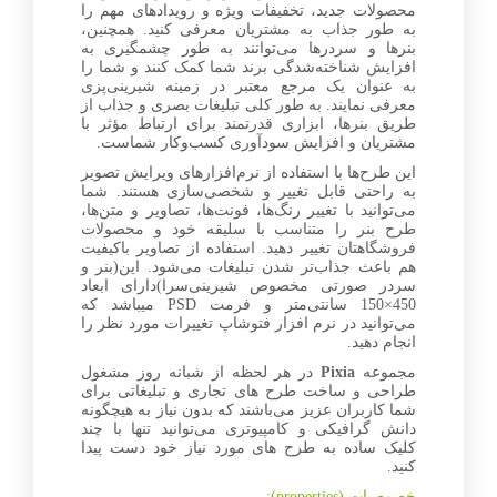
محصولات جدید، تخفیفات ویژه و رویدادهای مهم را
به طور جذاب به مشتریان معرفی کنید. همچنین،
بنرها و سردرها می‌توانند به طور چشمگیری به
افزایش شناخته‌شدگی برند شما کمک کنند و شما را
به عنوان یک مرجع معتبر در زمینه شیرینی‌پزی
معرفی نمایند. به طور کلی تبلیغات بصری و جذاب از
طریق بنرها، ابزاری قدرتمند برای ارتباط مؤثر با
مشتریان و افزایش سودآوری کسب‌وکار شماست.
این طرح‌ها با استفاده از نرم‌افزارهای ویرایش تصویر
به راحتی قابل تغییر و شخصی‌سازی هستند. شما
می‌توانید با تغییر رنگ‌ها، فونت‌ها، تصاویر و متن‌ها،
طرح بنر را متناسب با سلیقه خود و محصولات
فروشگاهتان تغییر دهید. استفاده از تصاویر باکیفیت
هم باعث جذاب‌تر شدن تبلیغات می‌شود. این(بنر و
سردر صورتی مخصوص شیرینی‌سرا)دارای ابعاد
450×150 سانتی‌متر و فرمت PSD میباشد که
می‌توانید در نرم افزار فتوشاپ تغییرات مورد نظر را
انجام دهید.
مجموعه
Pixia
در هر لحظه از شبانه روز مشغول
طراحی و ساخت طرح های تجاری و تبلیغاتی برای
شما کاربران عزیز می‌باشند که بدون نیاز به هیچگونه
دانش گرافیکی و کامپیوتری می‌توانید تنها با چند
کلیک ساده به طرح های مورد نیاز خود دست پیدا
کنید.
خصوصیات (properties):