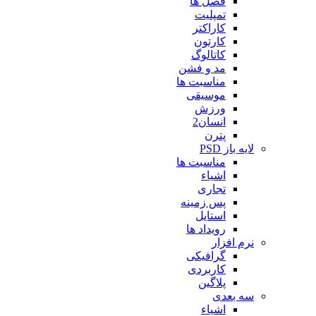
فصل ها
تمپلیت
کاراکتر
کارتون
کاتالوگ
مد و فشن
مناسبت ها
موسیقی
ورزش
انسان2
پترن
لایه باز PSD
مناسبت ها
اشیاء
تجاری
پس زمینه
استایل
رویداد ها
نرم افزار
گرافیکی
کاربردی
پلاگین
سه بعدی
اشیاء