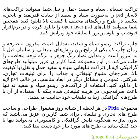
تراکت تبلیغاتی سیاه و سفید حمل و نقل،شما میتوانید تراکت‌های
لایه‌باز psd را به‌صورت سیاه و سفید از سایت قدرتمند و باتجربه
پیکسیا در طرح و رنگ‌های مختلف با کیفیت بالا دانلود کنید. همچنین
شما میتوانید فایل‌های open layer psd را دانلود کرده و در نرم‌افزار
فتوشاپ و ایلوستریتور با سلیقه خود ویرایش کنید.
چاپ تراکت ریسو سیاه و سفید، به‌دلیل قیمت مقرون به‌صرفه و
زمان چاپ کم یکی از رایج‌ترین روش‌های تبلیغاتی از سالیان قبل تا
به امروز است و به‌دلیل تضاد رنگ جوهر با برگه توجه مخاطب را
جلب می‌کند. در این مجموعه شما کاربران عزیز میتوانید طرح‌های
گرافیکی لایه‌باز (تراکت تبلیغاتی سیاه و سفید حمل و نقل) با کیفیت
بالا، طرح‌های متنوع تبلیغاتی و جذاب را برای تبلیغات تجاری،
شرکتی، عمومی و مشاغل دیگر در ابعاد مناسب، در قالب psd لایه
باز دانلود کنید. استفاده از تراکت‌های ریسو سیاه و سفید نه تنها
باعث صرفه‌جویی در هزینه تبلیغاتی شده بلکه با استفاده از آن با
طرح‌های گرافیکی زیبا به تبلیغات خود جذابیت می‌‌دهید.
مجموعه
Pixia
در هر لحظه از شبانه روز مشغول طراحی و ساخت
طرح های تجاری و تبلیغاتی برای شما کاربران عزیز می‌باشند که
بدون نیاز به هیچگونه دانش گرافیکی و کامپیوتری می‌توانید تنها با
چند کلیک ساده به طرح های مورد نیاز خود دست پیدا کنید.
خصوصیات (properties):