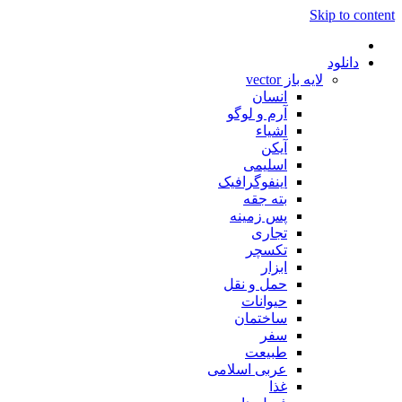
Skip to content
دانلود
لایه باز vector
انسان
آرم و لوگو
اشیاء
آیکن
اسلیمی
اینفوگرافیک
بته جقه
پس زمینه
تجاری
تکسچر
ابزار
حمل و نقل
حیوانات
ساختمان
سفر
طبیعت
عربی اسلامی
غذا