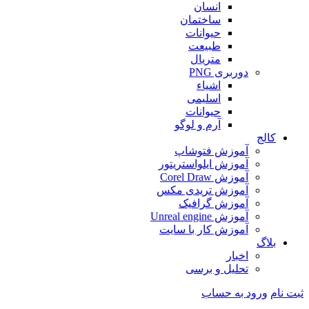
انسان
ساختمان
حیوانات
طبیعت
متریال
دوربری PNG
اشیاء
اسلیمی
حیوانات
آرم و لوگو
کالج
آموزش فتوشاپ
آموزش ایلواستریتور
آموزش Corel Draw
آموزش تریدی مکس
آموزش گرافیک
آموزش Unreal engine
آموزش کار با سایت
بلاگ
اخبار
تحلیل و برسی
ثبت نام
ورود به حساب