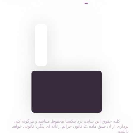
آموزش ویرایش
تصاویر
9095 431 0935
pixiasocial تلگرام
ایـران . مـازندران
کلیه حقوق این سایت نزد پیکسیا محفوظ میباشد و هرگونه کپی
برداری از آن طبق ماده 21 قانون جرایم رایانه ای پیگرد قانونی خواهد
داشت.