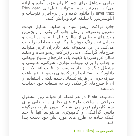
تمامی مشاغل برای شما کابران عزیز آماده و ارائه
می‌کند. همچنین شما میتوانید فایل‌های Riso open
layer tract را دانلود کرده و در نرم‌افزار فتوشاپ و
ایلوستریتور با سلیقه خود ویرایش کنید.
چاپ تراکت ریسو سیاه و سفید، به‌دلیل قیمت
مقرون به‌صرفه و زمان چاپ کم یکی از رایج‌ترین
روش‌های تبلیغاتی از سالیان قبل تا به امروز است و
به‌دلیل تضاد رنگ جوهر با برگه توجه مخاطب را جلب
می‌کند. در این مجموعه شما کاربران عزیز میتوانید
طرح‌های گرافیکی لایه‌باز (تراکت ریسو سیاه و سفید
سالن عروسی) با کیفیت بالا، طرح‌های متنوع تبلیغاتی
و جذاب را برای تبلیغات تجاری، شرکتی، عمومی و
مشاغل دیگر در ابعاد مناسب، در قالب psd لایه باز
دانلود کنید. استفاده از تراکت‌های ریسو نه تنها باعث
صرفه‌جویی در هزینه تبلیغاتی شده بلکه با استفاده از
آن با طرح‌های گرافیکی زیبا به تبلیغات خود جذابیت
می‌‌دهید.
مجموعه
Pixia
در هر لحظه از شبانه روز مشغول
طراحی و ساخت طرح های تجاری و تبلیغاتی برای
شما کاربران عزیز می‌باشند که بدون نیاز به هیچگونه
دانش گرافیکی و کامپیوتری می‌توانید تنها با چند
کلیک ساده به طرح های مورد نیاز خود دست پیدا
کنید.
خصوصیات (properties):