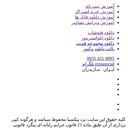
آموزش ثبت نام
آموزش خرید اشتراک
آموزش دانلود فایل ها
آموزش ویرایش تصاویر
دانلود فتوشاپ
دانلود ایلواستریتور
دانلود مجموعه فونت
پالت دانلود وکتور
9095 431 0935
pixiasocial تلگرام
ایـران . مـازندران
کلیه حقوق این سایت نزد پیکسیا محفوظ میباشد و هرگونه کپی
برداری از آن طبق ماده 21 قانون جرایم رایانه ای پیگرد قانونی