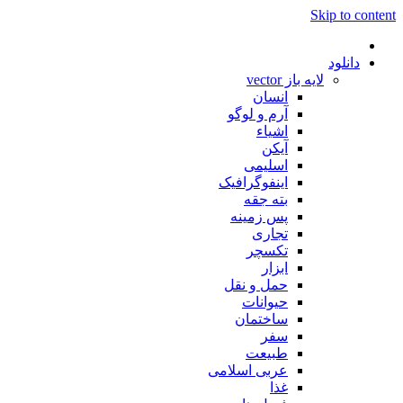
Skip to content
دانلود
لایه باز vector
انسان
آرم و لوگو
اشیاء
آیکن
اسلیمی
اینفوگرافیک
بته جقه
پس زمینه
تجاری
تکسچر
ابزار
حمل و نقل
حیوانات
ساختمان
سفر
طبیعت
عربی اسلامی
غذا