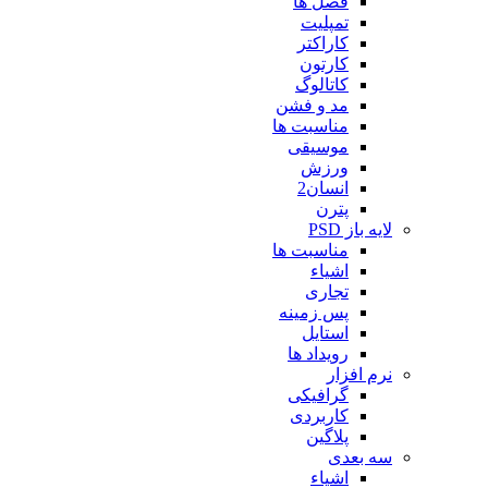
فصل ها
تمپلیت
کاراکتر
کارتون
کاتالوگ
مد و فشن
مناسبت ها
موسیقی
ورزش
انسان2
پترن
لایه باز PSD
مناسبت ها
اشیاء
تجاری
پس زمینه
استایل
رویداد ها
نرم افزار
گرافیکی
کاربردی
پلاگین
سه بعدی
اشیاء