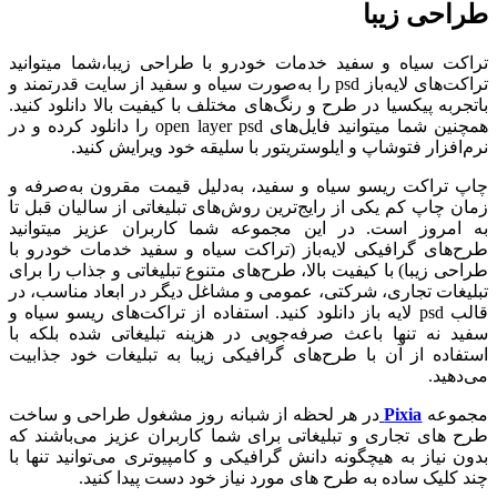
طراحی زیبا
تراکت سیاه و سفید خدمات خودرو با طراحی زیبا،شما میتوانید
تراکت‌های لایه‌باز psd را به‌صورت سیاه و سفید از سایت قدرتمند و
باتجربه پیکسیا در طرح و رنگ‌های مختلف با کیفیت بالا دانلود کنید.
همچنین شما میتوانید فایل‌های open layer psd را دانلود کرده و در
نرم‌افزار فتوشاپ و ایلوستریتور با سلیقه خود ویرایش کنید.
چاپ تراکت ریسو سیاه و سفید، به‌دلیل قیمت مقرون به‌صرفه و
زمان چاپ کم یکی از رایج‌ترین روش‌های تبلیغاتی از سالیان قبل تا
به امروز است. در این مجموعه شما کاربران عزیز میتوانید
طرح‌های گرافیکی لایه‌باز (تراکت سیاه و سفید خدمات خودرو با
طراحی زیبا) با کیفیت بالا، طرح‌های متنوع تبلیغاتی و جذاب را برای
تبلیغات تجاری، شرکتی، عمومی و مشاغل دیگر در ابعاد مناسب، در
قالب psd لایه باز دانلود کنید. استفاده از تراکت‌های ریسو سیاه و
سفید نه تنها باعث صرفه‌جویی در هزینه تبلیغاتی شده بلکه با
استفاده از آن با طرح‌های گرافیکی زیبا به تبلیغات خود جذابیت
می‌‌دهید.
مجموعه
Pixia
در هر لحظه از شبانه روز مشغول طراحی و ساخت
طرح های تجاری و تبلیغاتی برای شما کاربران عزیز می‌باشند که
بدون نیاز به هیچگونه دانش گرافیکی و کامپیوتری می‌توانید تنها با
چند کلیک ساده به طرح های مورد نیاز خود دست پیدا کنید.