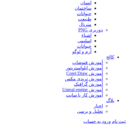
انسان
ساختمان
حیوانات
طبیعت
متریال
دوربری PNG
اشیاء
اسلیمی
حیوانات
آرم و لوگو
کالج
آموزش فتوشاپ
آموزش ایلواستریتور
آموزش Corel Draw
آموزش تریدی مکس
آموزش گرافیک
آموزش Unreal engine
آموزش کار با سایت
بلاگ
اخبار
تحلیل و برسی
ثبت نام
ورود به حساب