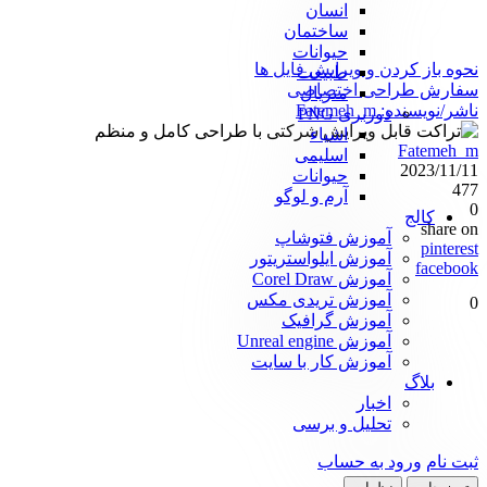
انسان
ساختمان
حیوانات
نحوه باز کردن و ویرایش فایل ها
طبیعت
سفارش طراحی اختصاصی
متریال
ناشر/نویسنده:
Fatemeh_m
دوربری PNG
اشیاء
Fatemeh_m
اسلیمی
2023/11/11
حیوانات
477
آرم و لوگو
0
کالج
share on
آموزش فتوشاپ
pinterest
آموزش ایلواستریتور
facebook
آموزش Corel Draw
آموزش تریدی مکس
0
آموزش گرافیک
آموزش Unreal engine
آموزش کار با سایت
بلاگ
اخبار
تحلیل و برسی
ثبت نام
ورود به حساب