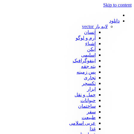
Skip to content
دانلود
لایه باز vector
انسان
آرم و لوگو
اشیاء
آیکن
اسلیمی
اینفوگرافیک
بته جقه
پس زمینه
تجاری
تکسچر
ابزار
حمل و نقل
حیوانات
ساختمان
سفر
طبیعت
عربی اسلامی
غذا