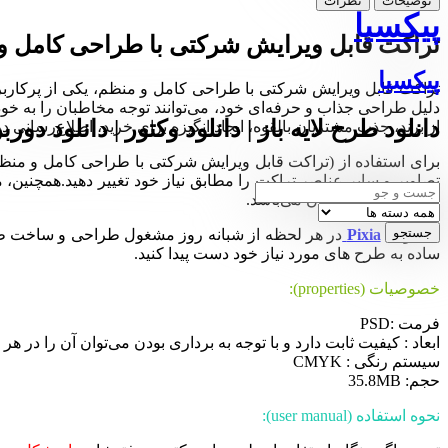
توضیحات
نظرات
پیکسیا
تراکت قابل ویرایش شرکتی با طراحی کامل و
پیکسیا
تراکت قابل ویرایش شرکتی با طراحی کامل و منظم، یکی از پرکاربردت
دلیل طراحی جذاب و حرفه‌ای خود، می‌توانند توجه مخاطبان را به خود
دانلود طرح لایه باز | دانلود وکتور | دانلود دورب
از برند، جذب مشتریان بالقوه، ایجاد انگیزه برای خرید، اطلاع‌رسانی 
برای استفاده از (تراکت قابل ویرایش شرکتی با طراحی کامل و منظم) اب
تصاویر و سایر عناصر تراکت را مطابق نیاز خود تغییر دهید.همچنین، می
قابلیت ویرایش آسان می‌باشد.
مجموعه
Pixia
در هر لحظه از شبانه روز مشغول طراحی و ساخت طرح ها
ساده به طرح های مورد نیاز خود دست پیدا کنید.
خصوصیات (properties):
فرمت :PSD
ابعاد : کیفیت ثابت دارد و با توجه به برداری بودن می‌توان آن را در هر ا
سیستم رنگی : CMYK
حجم: 35.8MB
نحوه استفاده (user manual):