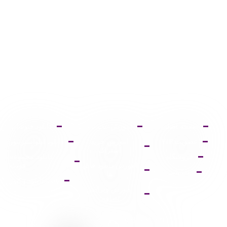
صفحه اصلی
آموزش ثبت نام
دانلود فتوشاپ
عضویت VIP
آموزش خرید
دانلود ایلواستریتور
اشتراک
فروشگاه
دانلود مجموعه
آموزش دانلود فایل
فونت
پشتیبانی
ها
پالت دانلود وکتور
آموزش ویرایش
تصاویر
9095 431 0935