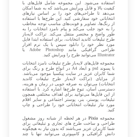
استفاده می‌شود. این مجموعه شامل فایل‌های با
کیفیت بالا و قابل ویرایش می‌باشد که به شما امکان
می‌دهد تا طراحی‌های خود را بر اساس نیازهای
انتخاباتی خود سفارشی کنید. این طرح‌ها با استفاده
از رنگ‌ها، تصاویر و فونت‌های مناسب توجه مخاطب
را به خود جلب می‌کند و پیام نامزد انتخابات را به
طور واضح و مختصر منتقل می‌کند. تراکت لایه‌باز
طرح تبلیغات کاندید انتخابات، برای استفاده ابتدا فایل
مورد نظر خود را دانلود سپس با یک نرم افزار
طراحی گرافیکی مانند Adobe Photoshop یا
Illustrator می‌توانید طرح را ویرایش کنید.
مجموعه فایل‌های لایه‌باز طرح تبلیغات نامزد انتخابات
با پسوند psd و ابعاد A4 در انواع طرح و رنگ برای
شما کابران عزیز در سایت پیکسیا موجود می‌باشد.
از مزایای (تراکت لایه‌باز طرح تبلیغات کاندید
انتخابات) می‌توان به صرفه جویی در زمان و هزینه،
دسترسی آسان، تنوع طرح‌ها اشاره کرد. با استفاده
از این فایل‌ها می‌توانید برای اهداف مختلفی همچون
تبلیغات، پوستر، بنر، پوستر اجتماعی و سایر اقلام
مورد نیاز تبلیغات انتخاباتی خود را طراحی و چاپ
کنید.
مجموعه
Pixia
در هر لحظه از شبانه روز مشغول
طراحی و ساخت طرح های تجاری و تبلیغاتی برای
شما کاربران عزیز می‌باشند که بدون نیاز به هیچگونه
دانش گرافیکی و کامپیوتری می‌توانید تنها با چند