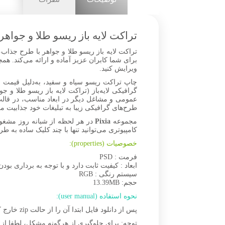
تراکت لایه باز ریسو طلا و جواه
تراکت لایه باز ریسو طلا و جواهر با طرح جذاب، 
ویرایش کنید.
چاپ تراکت ریسو سیاه و سفید، به‌دلیل قیمت مق
گرافیکی لایه‌باز (تراکت لایه باز ریسو طلا و 
طرح‌های گرافیکی زیبا به تبلیغات خود جذابیت می‌
مجموعه
Pixia
در هر لحظه از شبانه روز مشغو
کامپیوتری می‌توانید تنها با چند کلیک ساده به طر
خصوصیات (properties):
فرمت : PSD
ابعاد : کیفیت ثابت دارد و با توجه به برداری بودن
سیستم رنگی : RGB
حجم: 13.39MB
نحوه استفاده (user manual):
پس از دانلود فایل ابتدا آن را از حالت zip خارج کنید، سپس برای مشاهده و ویرایش تصاویر لایه‌باز PSD، از نرم‌افزار فتوشاپ (
توجه: برای جلوگیری از هرگونه مشکل، لطفا از نسخه‌های به‌روز نرم‌