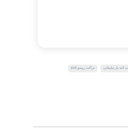
 لایه باز تبلیغاتی
تراکت ریسو psd