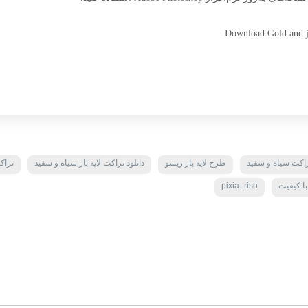
Download Gold and je
اکت سیاه و سفید
طرح لایه باز ریسو
دانلود تراکت لایه باز سیاه و سفید
تراکت
ا کیفیت
pixia_riso