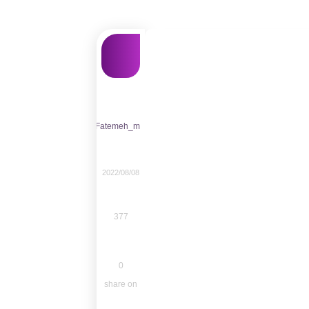
Fatemeh_m
2022/08/08
377
0
share on