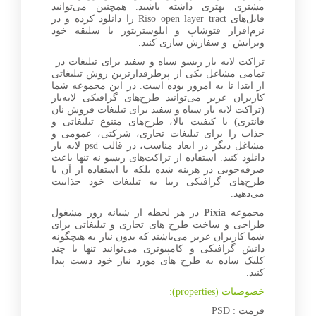
مشتری بهتری داشته باشید. همچنین می‌توانید
فایل‌های Riso open layer tract را دانلود کرده و در
نرم‌افزار فتوشاپ و ایلوستریتور با سلیقه خود
ویرایش و سفارش سازی کنید.
تراکت لایه باز ریسو سیاه و سفید برای تبلیغات در
تمامی مشاغل یکی از پرطرفدارترین روش تبلیغاتی
از ابتدا تا به امروز بوده است. در این مجموعه شما
کاربران عزیز می‌توانید طرح‌های گرافیکی لایه‌باز
(تراکت لایه باز سیاه و سفید برای تبلیغات فروش نان
فانتزی) با کیفیت بالا، طرح‌های متنوع تبلیغاتی و
جذاب را برای تبلیغات تجاری، شرکتی، عمومی و
مشاغل دیگر در ابعاد مناسب، در قالب psd لایه باز
دانلود کنید. استفاده از تراکت‌های ریسو نه تنها باعث
صرفه‌جویی در هزینه شده بلکه با استفاده از آن با
طرح‌های گرافیکی زیبا به تبلیغات خود جذابیت
می‌‌دهید.
مجموعه
Pixia
در هر لحظه از شبانه روز مشغول
طراحی و ساخت طرح های تجاری و تبلیغاتی برای
شما کاربران عزیز می‌باشند که بدون نیاز به هیچگونه
دانش گرافیکی و کامپیوتری می‌توانید تنها با چند
کلیک ساده به طرح های مورد نیاز خود دست پیدا
کنید.
خصوصیات (properties):
فرمت : PSD