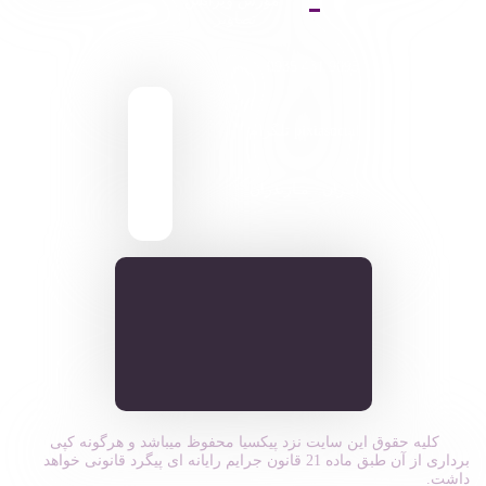
آموزش ویرایش
تصاویر
9095 431 0935
pixiasocial تلگرام
ایـران . مـازندران
کلیه حقوق این سایت نزد پیکسیا محفوظ میباشد و هرگونه کپی
برداری از آن طبق ماده 21 قانون جرایم رایانه ای پیگرد قانونی خواهد
داشت.