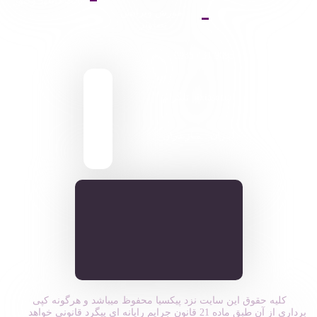
پالت دانلود وکتور
آموزش ویرایش
تصاویر
9095 431 0935
pixiasocial تلگرام
ایـران . مـازندران
کلیه حقوق این سایت نزد پیکسیا محفوظ میباشد و هرگونه کپی
برداری از آن طبق ماده 21 قانون جرایم رایانه ای پیگرد قانونی خواهد