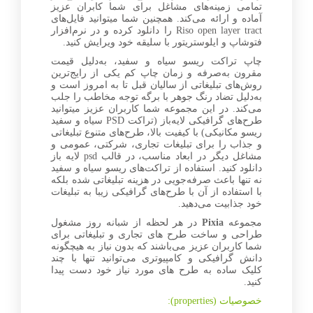
تمامی زمینه‌های مشاغل برای شما کابران عزیز
آماده و ارائه می‌کند. همچنین شما میتوانید فایل‌های
Riso open layer tract را دانلود کرده و در نرم‌افزار
فتوشاپ و ایلوستریتور با سلیقه خود ویرایش کنید.
چاپ تراکت ریسو سیاه و سفید، به‌دلیل قیمت
مقرون به‌صرفه و زمان چاپ کم یکی از رایج‌ترین
روش‌های تبلیغاتی از سالیان قبل تا به امروز است و
به‌دلیل تضاد رنگ جوهر با برگه توجه مخاطب را جلب
می‌کند. در این مجموعه شما کاربران عزیز میتوانید
طرح‌های گرافیکی لایه‌باز (تراکت PSD سیاه و سفید
ریسو مکانیکی) با کیفیت بالا، طرح‌های متنوع تبلیغاتی
و جذاب را برای تبلیغات تجاری، شرکتی، عمومی و
مشاغل دیگر در ابعاد مناسب، در قالب psd لایه باز
دانلود کنید. استفاده از تراکت‌های ریسو سیاه و سفید
نه تنها باعث صرفه‌جویی در هزینه تبلیغاتی شده بلکه
با استفاده از آن با طرح‌های گرافیکی زیبا به تبلیغات
خود جذابیت می‌‌دهید.
مجموعه
Pixia
در هر لحظه از شبانه روز مشغول
طراحی و ساخت طرح های تجاری و تبلیغاتی برای
شما کاربران عزیز می‌باشند که بدون نیاز به هیچگونه
دانش گرافیکی و کامپیوتری می‌توانید تنها با چند
کلیک ساده به طرح های مورد نیاز خود دست پیدا
کنید.
خصوصیات (properties):