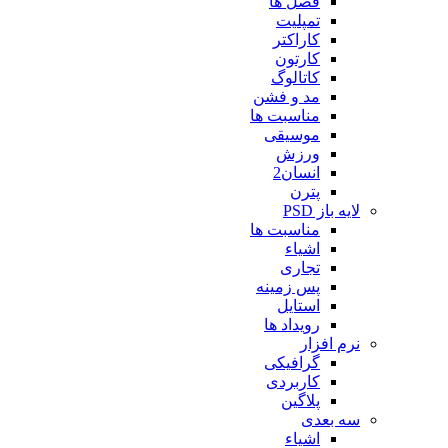
فصل ها
تمپلیت
کاراکتر
کارتون
کاتالوگ
مد و فشن
مناسبت ها
موسیقی
ورزش
انسان2
پترن
لایه باز PSD
مناسبت ها
اشیاء
تجاری
پس زمینه
استایل
رویداد ها
نرم افزار
گرافیکی
کاربردی
پلاگین
سه بعدی
اشیاء