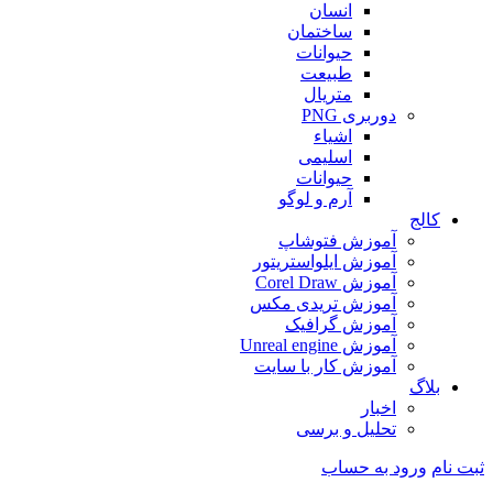
انسان
ساختمان
حیوانات
طبیعت
متریال
دوربری PNG
اشیاء
اسلیمی
حیوانات
آرم و لوگو
کالج
آموزش فتوشاپ
آموزش ایلواستریتور
آموزش Corel Draw
آموزش تریدی مکس
آموزش گرافیک
آموزش Unreal engine
آموزش کار با سایت
بلاگ
اخبار
تحلیل و برسی
ثبت نام
ورود به حساب