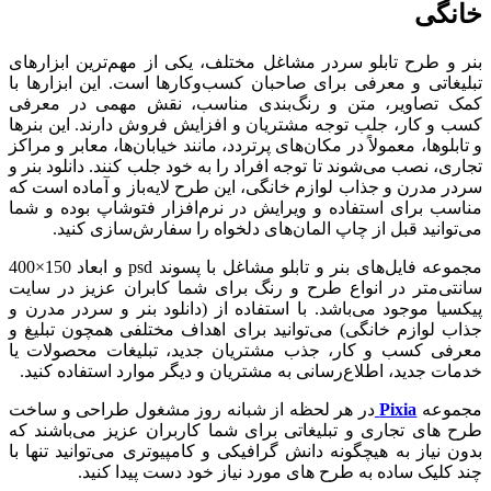
خانگی
بنر و طرح تابلو سردر مشاغل مختلف، یکی از مهم‌ترین ابزارهای
تبلیغاتی و معرفی برای صاحبان کسب‌وکارها است. این ابزارها با
کمک تصاویر، متن و رنگ‌بندی مناسب، نقش مهمی در معرفی
کسب و کار، جلب توجه مشتریان و افزایش فروش دارند. این بنرها
و تابلوها، معمولاً در مکان‌های پرتردد، مانند خیابان‌ها، معابر و مراکز
تجاری، نصب می‌شوند تا توجه افراد را به خود جلب کنند. دانلود بنر و
سردر مدرن و جذاب لوازم خانگی، این طرح لایه‌باز و آماده است که
مناسب برای استفاده و ویرایش در نرم‌افزار فتوشاپ بوده و شما
می‌توانید قبل از چاپ المان‌های دلخواه را سفارش‌سازی کنید.
مجموعه فایل‌های بنر و تابلو مشاغل با پسوند psd و ابعاد 150×400
سانتی‌متر در انواع طرح و رنگ برای شما کابران عزیز در سایت
پیکسیا موجود می‌باشد. با استفاده از (دانلود بنر و سردر مدرن و
جذاب لوازم خانگی) می‌توانید برای اهداف مختلفی همچون تبلیغ و
معرفی کسب و کار، جذب مشتریان جدید، تبلیغات محصولات یا
خدمات جدید، اطلاع‌رسانی به مشتریان و دیگر موارد استفاده کنید.
مجموعه
Pixia
در هر لحظه از شبانه روز مشغول طراحی و ساخت
طرح های تجاری و تبلیغاتی برای شما کاربران عزیز می‌باشند که
بدون نیاز به هیچگونه دانش گرافیکی و کامپیوتری می‌توانید تنها با
چند کلیک ساده به طرح های مورد نیاز خود دست پیدا کنید.