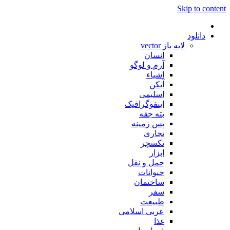
Skip to content
دانلود
لایه باز vector
انسان
آرم و لوگو
اشیاء
آیکن
اسلیمی
اینفوگرافیک
بته جقه
پس زمینه
تجاری
تکسچر
ابزار
حمل و نقل
حیوانات
ساختمان
سفر
طبیعت
عربی اسلامی
غذا