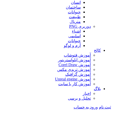
انسان
ساختمان
حیوانات
طبیعت
متریال
دوربری PNG
اشیاء
اسلیمی
حیوانات
آرم و لوگو
کالج
آموزش فتوشاپ
آموزش ایلواستریتور
آموزش Corel Draw
آموزش تریدی مکس
آموزش گرافیک
آموزش Unreal engine
آموزش کار با سایت
بلاگ
اخبار
تحلیل و برسی
ثبت نام
ورود به حساب