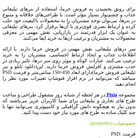
برای رونق بخشیدن به فروش خرما، استفاده از بنرهای تبلیغاتی
جذاب و چشم‌نواز بسیار مؤثر است. با طراحی‌های خلاقانه و متنوع
در بنرها، می‌توان توجه مشتریان را به محصولات باکیفیت خود جلب
کرده و ارتباط بصری قوی‌تری با آن‌ها برقرار کرد. بنرهای تبلیغاتی
به عنوان یک ابزار قدرتمند در بازاریابی، نقش مهمی در معرفی
محصولات به مشتریان و ترغیب آن‌ها به خرید ایفا می‌کنند.
سر درهای تبلیغاتی، نقش مهمی در فروش خرما دارند. با ارائه
اطلاعات جذاب و ایجاد ارتباط احساسی، مشتریان را به خرید
ترغیب می‌کنند. عبارات کوتاه و موثر روی سر درها، تاثیر زیادی در
جذب مشتری و افزایش فروش خرما دارند. این(دانلود تابلو و بنر
تبلیغاتی فروش خرما)دارای ابعاد 450×150 سانتی‌متر و فرمت PSD
میباشد که می‌توانید در نرم افزار فتوشاپ تغییرات مورد نظر را
انجام دهید.
مجموعه
Pixia
در هر لحظه از شبانه روز مشغول طراحی و ساخت
طرح های تجاری و تبلیغاتی برای شما کاربران عزیز می‌باشند که
بدون نیاز به هیچگونه دانش گرافیکی و کامپیوتری می‌توانید تنها با
چند کلیک ساده به طرح های مورد نیاز خود دست پیدا کنید.
خصوصیات (properties):
فرمت :PSD