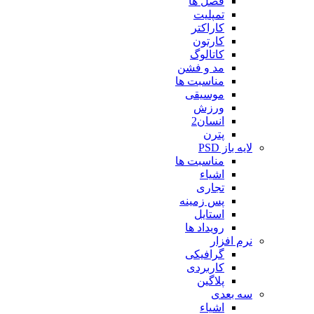
فصل ها
تمپلیت
کاراکتر
کارتون
کاتالوگ
مد و فشن
مناسبت ها
موسیقی
ورزش
انسان2
پترن
لایه باز PSD
مناسبت ها
اشیاء
تجاری
پس زمینه
استایل
رویداد ها
نرم افزار
گرافیکی
کاربردی
پلاگین
سه بعدی
اشیاء