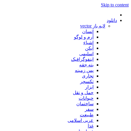
Skip to content
دانلود
لایه باز vector
انسان
آرم و لوگو
اشیاء
آیکن
اسلیمی
اینفوگرافیک
بته جقه
پس زمینه
تجاری
تکسچر
ابزار
حمل و نقل
حیوانات
ساختمان
سفر
طبیعت
عربی اسلامی
غذا