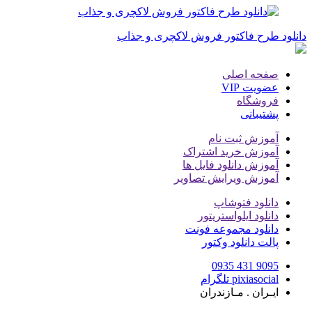
دانلود طرح فاکتور فروش لاکچری و جذاب
صفحه اصلی
عضویت VIP
فروشگاه
پشتیبانی
آموزش ثبت نام
آموزش خرید اشتراک
آموزش دانلود فایل ها
آموزش ویرایش تصاویر
دانلود فتوشاپ
دانلود ایلواستریتور
دانلود مجموعه فونت
پالت دانلود وکتور
9095 431 0935
pixiasocial تلگرام
ایـران . مـازندران