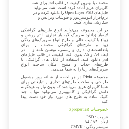
مختلف با بهترین کیفیت در قالب psd برای شما
کاربران عزیز آماده کرده است. شما می‌تواید
فایل‌های Open Layer PSD را دانلود کرده و در
نرم‌افزار ایلوستریتور و فتوشاپ ویرایش و
سفارشی‌سازی کنید.
در این مجموعه می‌توانید انواع طرح‌های گرافیکی
لایه‌باز (دانلود سربرگ لایه باز تجاری با تم روشن و
زیبا) با کیفیت عالی و طرح انواع سربرگ‌های رنگی
زیبا و طرح‌های گرافیکی مختلف را برای
یادداشت‌های اداری و رسمی، نوشتن نامه و … در
ابعاد A4 و A5 بدون افت کیفیت، در قالب فایل‌های
psd دانلود کنید. استفاده از فایل های گرافیکی با
طرح‌های جذاب و متنوع امکان ساخت انواع
سربرگ‌های زیبا را به شما می‌دهد.
مجموعه
Pixia
در هر لحظه از شبانه روز مشغول
طراحی و ساخت طرح‌های تجاری و تبلیغاتی برای
شما کاربران عزیز می‌باشند که بدون نیاز به هیچگونه
دانش گرافیکی و کامپیوتری می‌توانید تنها با چند
کلیک ساده به طرح های مورد نیاز خود دست پیدا
کنید.
خصوصیات (properties):
فرمت : PSD
ابعاد : A4 / A5
سیستم رنگی : CMYK