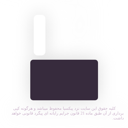
9095 431 0935
pixiasocial تلگرام
ایـران . مـازندران
کلیه حقوق این سایت نزد پیکسیا محفوظ میباشد و هرگونه کپی
برداری از آن طبق ماده 21 قانون جرایم رایانه ای پیگرد قانونی خواهد
داشت.