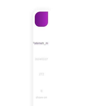
Fatemeh_m
2024/02/27
272
0
share on