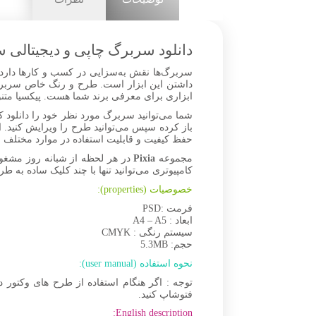
دانلود سربرگ چاپی و دیجیتالی سا
سربرگ‌ها نقش به‌سزایی در کسب و کارها دارد برا
داشتن این ابزار است. طرح و رنگ خاص سربرگ ب
ابزاری برای معرفی برند شما هست. پیکسیا متنو
شما می‌توانید سربرگ‌ مورد نظر خود را دانلود 
باز کرده سپس می‌توانید طرح را ویرایش کنید. ا
حفظ کیفیت و قابلیت استفاده در موارد مختلف 
مجموعه
Pixia
در هر لحظه از شبانه روز مشغو
کامپیوتری می‌توانید تنها با چند کلیک ساده به طر
خصوصیات (properties):
فرمت :PSD
ابعاد : A4 – A5
سیستم رنگی : CMYK
حجم: 5.3MB
نحوه استفاده (user manual):
توجه : اگر هنگام استفاده از طرح های وکتور 
فتوشاپ کنید.
English description: