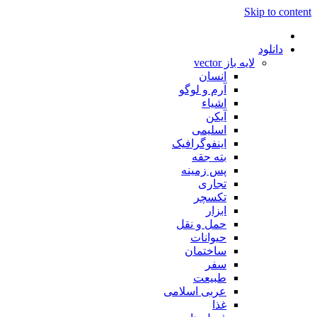
Skip to content
دانلود
لایه باز vector
انسان
آرم و لوگو
اشیاء
آیکن
اسلیمی
اینفوگرافیک
بته جقه
پس زمینه
تجاری
تکسچر
ابزار
حمل و نقل
حیوانات
ساختمان
سفر
طبیعت
عربی اسلامی
غذا