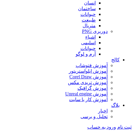
انسان
ساختمان
حیوانات
طبیعت
متریال
دوربری PNG
اشیاء
اسلیمی
حیوانات
آرم و لوگو
کالج
آموزش فتوشاپ
آموزش ایلواستریتور
آموزش Corel Draw
آموزش تریدی مکس
آموزش گرافیک
آموزش Unreal engine
آموزش کار با سایت
بلاگ
اخبار
تحلیل و برسی
ثبت نام
ورود به حساب