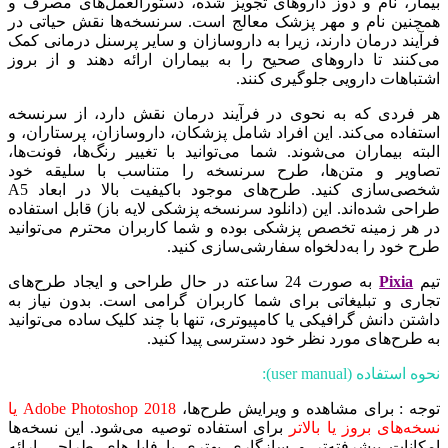
بیمار، نام و دوز داروهای تجویز شده، دستورالعمل‌های مصرف و
همچنین نام و مهر پزشک معالج است. سرنسخه‌ها نقش حیاتی در
فرآیند درمان دارند، زیرا به داروسازان و سایر پرسنل درمانی کمک
می‌کنند تا داروهای صحیح را به بیماران ارائه دهند و از بروز
اشتباهات دارویی جلوگیری کنند.
هر فردی که به نحوی در فرآیند درمان نقش دارد، از سرنسخه
استفاده می‌کند. این افراد شامل پزشکان، داروسازان، پرستاران، و
البته بیماران می‌شوند. شما می‌توانید با تغییر رنگ‌ها، فونت‌ها،
تصاویر و متن‌ها، طرح سرنسخه را متناسب با سلیقه خود
شخصی‌سازی کنید. طرح‌های موجود باکیفیت بالا در ابعاد A5
طراحی شده‌اند. این (دانلود سرنسخه پزشکی لایه باز) قابل استفاده
در هر زمینه تخصص پزشکی بوده و شما کاربران محترم می‌توانید
طرح خود را به‌دلخواه سفارشی‌سازی کنید.
تیم
Pixia
به صورت 24 ساعته در حال طراحی و ایجاد طرح‌های
تجاری و تبلیغاتی برای شما کاربران گرامی است. بدون نیاز به
داشتن دانش گرافیکی یا کامپیوتری، تنها با چند کلیک ساده می‌توانید
به طرح‌های مورد نظر خود دسترسی پیدا کنید.
نحوه استفاده (user manual):
توجه : برای مشاهده و ویرایش طرح‌ها،
Adobe Photoshop 2018 یا
نسخه‌های بروز یا بالاتر
برای استفاده توصیه می‌شود. این نسخه‌ها
امکانات پیشرفته‌تر و سازگاری بهتری با فایل‌های طراحی ارائه