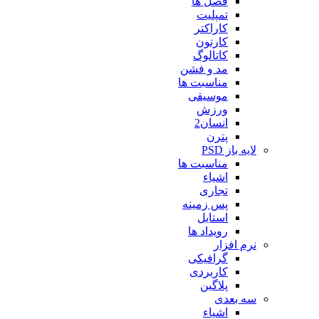
فصل ها
تمپلیت
کاراکتر
کارتون
کاتالوگ
مد و فشن
مناسبت ها
موسیقی
ورزش
انسان2
پترن
لایه باز PSD
مناسبت ها
اشیاء
تجاری
پس زمینه
استایل
رویداد ها
نرم افزار
گرافیکی
کاربردی
پلاگین
سه بعدی
اشیاء