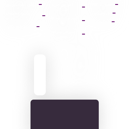
عضویت VIP
آموزش خرید
دانلود ایلواستریتور
اشتراک
فروشگاه
دانلود مجموعه
آموزش دانلود فایل
فونت
پشتیبانی
ها
پالت دانلود وکتور
آموزش ویرایش
تصاویر
9095 431 0935
pixiasocial تلگرام
ایـران . مـازندران