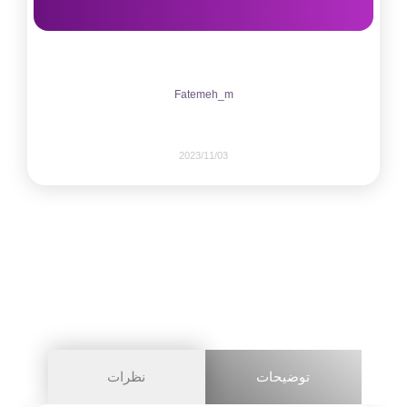
Fatemeh_m
2023/11/03
395
0
share on
pinterest
توضیحات
نظرات