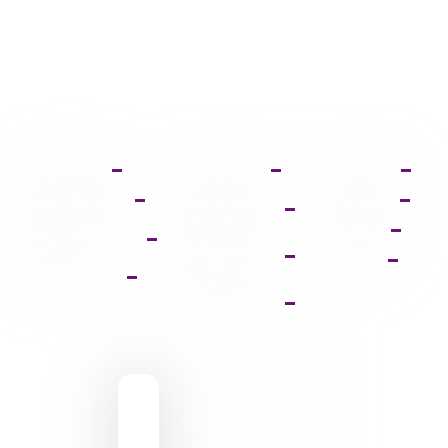
صفحه اصلی
آموزش ثبت نام
دانلود فتوشاپ
عضویت VIP
آموزش خرید
دانلود ایلواستریتور
اشتراک
فروشگاه
دانلود مجموعه
آموزش دانلود فایل
فونت
پشتیبانی
ها
پالت دانلود وکتور
آموزش ویرایش
تصاویر
9095 431 0935
pixiasocial تلگرام