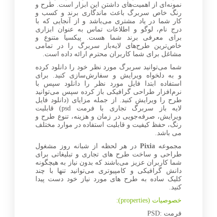
نمونه‌ای از اهمیت‌های داشتن این ابزار است. طرح و
رنگ خاص سربرگ باعث ماندگاری برند و کسب و
کار شما در یاد مشتری می‌باشد و از آنجایی که با
درج نام، لوگو و اطلاعات تماس به عنوان ابزاری
برای معرفی برند شما هست. پیکسیا متنوع و
خاص‌ترین طرح‌های لایه‌باز سربرگ را در تمامی
مشاغل برای شما کاربران محترم ارائه داده است.
شما می‌توانید سربرگ‌ مورد نظر خود را دانلود کرده
و به دلخواه ویرایش و سفارش‌سازی کنید. برای
استفاده ابتدا فایل مورد نظر را دانلود سپس با
نرم‌افزار طراحی گرافیکی باز کرده سپس می‌توانید
طرح را ویرایش کنید. از جمله مزایای (دانلود فایل
لایه باز سربرگ تجاری با فرمت psd) قابلیت
ویرایش، صرفه‌جویی در زمان و هزینه، تنوع طرح و
رنگ، حفظ کیفیت و قابلیت استفاده در موارد مختلف
می باشد.
مجموعه
Pixia
در هر لحظه از شبانه روز مشغول
طراحی و ساخت طرح های تجاری و تبلیغاتی برای
شما کاربران عزیز می‌باشند که بدون نیاز به هیچگونه
دانش گرافیکی و کامپیوتری می‌توانید تنها با چند
کلیک ساده به طرح های مورد نیاز خود دست پیدا
کنید.
خصوصیات (properties):
فرمت :PSD