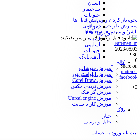
انسان
ساختمان
حیوانات
نحوه باز کردن و ویرایش فایل ها
طبیعت
سفارش طراحی اختصاصی
متریال
ناشر/نویسنده:
Fatemeh_m
دوربری PNG
اشیاء
Fatemeh_m
اسلیمی
2023/05/03
حیوانات
936
آرم و لوگو
0
کالج
share on
آموزش فتوشاپ
pinterest
آموزش ایلواستریتور
facebook
آموزش Corel Draw
آموزش تریدی مکس
3+
آموزش گرافیک
آموزش Unreal engine
آموزش کار با سایت
بلاگ
اخبار
تحلیل و برسی
ثبت نام
ورود به حساب