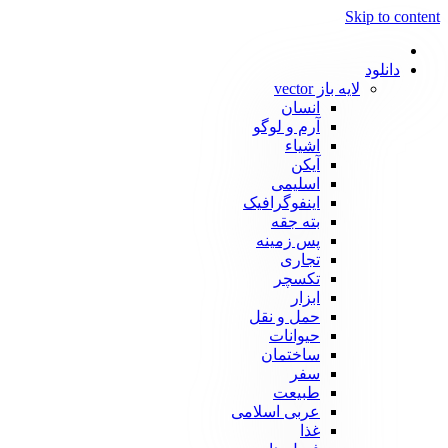
Skip to content
دانلود
لایه باز vector
انسان
آرم و لوگو
اشیاء
آیکن
اسلیمی
اینفوگرافیک
بته جقه
پس زمینه
تجاری
تکسچر
ابزار
حمل و نقل
حیوانات
ساختمان
سفر
طبیعت
عربی اسلامی
غذا