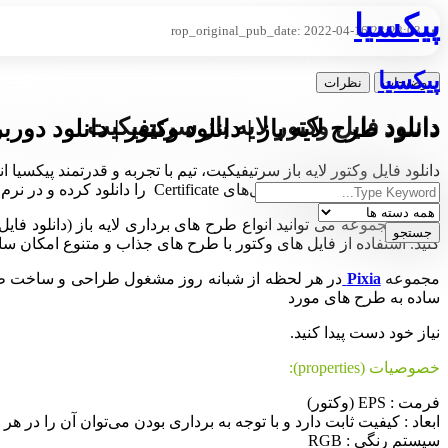
پیکسیا
rop_original_pub_date:
2022-04-16 23:28:03
پیکسیا
توضیحات
نظرات
دانلود فایل وکتور لایه باز سرتیفیکیت
دانلود طرح لایه باز | دانلود وکتور | دانلود دورب
کرده است. شما می‌تواید فایل‌های Certificate را دانلود کرده و در نرم‌افزار ایلوستریتور ویرایش و سفارشی‌سازی کنید.
کنید. استفاده از فایل های وکتور با طرح های جذاب و متنوع امکان ساخ
مجموعه
Pixia
در هر لحظه از شبانه روز مشغول طراحی و ساخت طرح ها
ساده به طرح های مورد
نیاز خود دست پیدا کنید.
خصوصیات (properties):
فرمت : EPS (وکتور)
ابعاد : کیفیت ثابت دارد و با توجه به برداری بودن می‌توان آن را در هر ا
سیستم رنگی : RGB