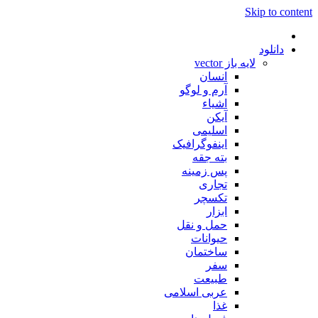
Skip to content
دانلود
لایه باز vector
انسان
آرم و لوگو
اشیاء
آیکن
اسلیمی
اینفوگرافیک
بته جقه
پس زمینه
تجاری
تکسچر
ابزار
حمل و نقل
حیوانات
ساختمان
سفر
طبیعت
عربی اسلامی
غذا