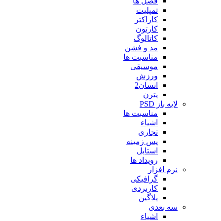
فصل ها
تمپلیت
کاراکتر
کارتون
کاتالوگ
مد و فشن
مناسبت ها
موسیقی
ورزش
انسان2
پترن
لایه باز PSD
مناسبت ها
اشیاء
تجاری
پس زمینه
استایل
رویداد ها
نرم افزار
گرافیکی
کاربردی
پلاگین
سه بعدی
اشیاء