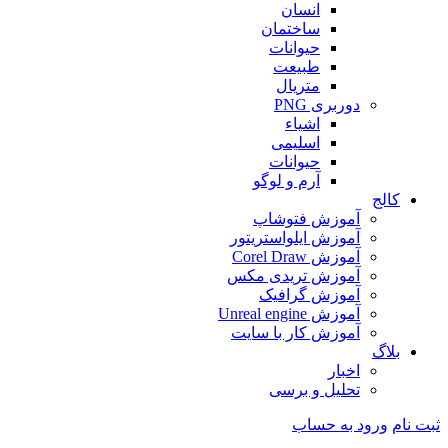
انسان
ساختمان
حیوانات
طبیعت
متریال
دوربری PNG
اشیاء
اسلیمی
حیوانات
آرم و لوگو
کالج
آموزش فتوشاپ
آموزش ایلواستریتور
آموزش Corel Draw
آموزش تریدی مکس
آموزش گرافیک
آموزش Unreal engine
آموزش کار با سایت
بلاگ
اخبار
تحلیل و برسی
ثبت نام
ورود به حساب