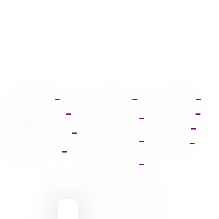
صفحه اصلی
آموزش ثبت نام
دانلود فتوشاپ
عضویت VIP
آموزش خرید
دانلود ایلواستریتور
اشتراک
فروشگاه
دانلود مجموعه
آموزش دانلود فایل
فونت
پشتیبانی
ها
پالت دانلود وکتور
آموزش ویرایش
تصاویر
9095 431 0935
pixiasocial تلگرام