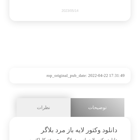
2023/05/14
699
0
share on
rop_original_pub_date:
2022-04-22 17:31:49
pinterest
facebook
توضیحات
نظرات
1+
دانلود وکتور لایه باز مرد بلاگر
دانلود وکتور لایه باز مرد بلاگر، مجموعه کاراکتر و