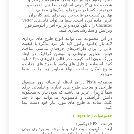
شخصیت‌ های کارتونی انسان توسط تیم با تجربه و
قدرتمند پیکسیا در طرح‌ها و سبک‌های مختلف با
بهترین کیفیت در قالب برداری برای شما کاربران
عزیز آماده کرده است. شما می‌تواید فایل‌های vector
Character را دانلود کرده و در نرم‌افزار ایلوستریتور
ویرایش و سفارشی‌سازی کنید.
در این مجموعه می توانید انواع طرح های برداری
لایه باز (دانلود وکتور لایه باز مرد بلاگر) با کیفیت
عالی را برای طراحی‌های حرفه‌ای مناسب ساخت
فیلم، تصاویر تبلیغاتی و موشن گرافیک در ابعاد
بزرگ بدون افت کیفیت، در قالب فایل‌های Eps دانلود
کنید. استفاده از فایل های وکتور با طرح های جذاب و
متنوع امکان ساخت انواع تصاویر زیبا را به شما
می‌دهد.
مجموعه
Pixia
در هر لحظه از شبانه روز مشغول
طراحی و ساخت طرح های تجاری و تبلیغاتی برای
شما کاربران عزیز می‌باشند که بدون نیاز به هیچگونه
دانش گرافیکی و کامپیوتری می‌توانید تنها با چند
کلیک ساده به طرح های مورد نیاز خود دست پیدا
کنید.
خصوصیات (properties):
فرمت : EPS (وکتور)
ابعاد : کیفیت ثابت دارد و با توجه به برداری بودن
می‌توان آن را در هر ابعادی تغییر سایز داد.