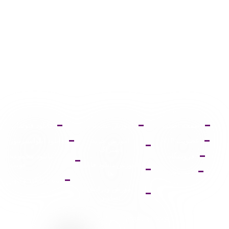
صفحه اصلی
آموزش ثبت نام
دانلود فتوشاپ
عضویت VIP
آموزش خرید
دانلود ایلواستریتور
اشتراک
فروشگاه
دانلود مجموعه
آموزش دانلود فایل
فونت
پشتیبانی
ها
پالت دانلود وکتور
آموزش ویرایش
تصاویر
9095 431 0935