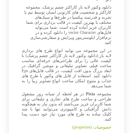
دانلود وکتور لایه باز کاراکتر چشم پزشک، مجموعه
کاراکتر و شخصیت‌ های کارتونی انسان توسط تیم با
تجربه و قدرتمند پیکسیا در طرح‌ها و سبک‌های
مختلف با بهترین کیفیت در قالب برداری برای شما
کاربران عزیز آماده کرده است. شما می‌تواید
فایل‌های vector Character را دانلود کرده و در
نرم‌افزار ایلوستریتور ویرایش و سفارشی‌سازی
کنید.
در این مجموعه می توانید انواع طرح های برداری
لایه باز (دانلود وکتور لایه باز کاراکتر چشم پزشک) با
کیفیت عالی را برای طراحی‌های حرفه‌ای مناسب
ساخت فیلم، تصاویر تبلیغاتی و موشن گرافیک در
ابعاد بزرگ بدون افت کیفیت، در قالب فایل‌های Eps
دانلود کنید. استفاده از فایل های وکتور با طرح های
جذاب و متنوع امکان ساخت انواع تصاویر زیبا را به
شما می‌دهد.
مجموعه
Pixia
در هر لحظه از شبانه روز مشغول
طراحی و ساخت طرح های تجاری و تبلیغاتی برای
شما کاربران عزیز می‌باشند که بدون نیاز به هیچگونه
دانش گرافیکی و کامپیوتری می‌توانید تنها با چند
کلیک ساده به طرح های مورد نیاز خود دست پیدا
کنید.
خصوصیات (properties):