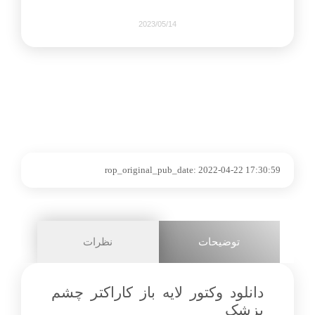
2023/05/14
701
0
share on
rop_original_pub_date:
2022-04-22 17:30:59
pinterest
facebook
توضیحات
نظرات
2+
دانلود وکتور لایه باز کاراکتر چشم
پزشک