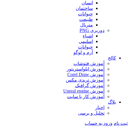
انسان
ساختمان
حیوانات
طبیعت
متریال
دوربری PNG
اشیاء
اسلیمی
حیوانات
آرم و لوگو
کالج
آموزش فتوشاپ
آموزش ایلواستریتور
آموزش Corel Draw
آموزش تریدی مکس
آموزش گرافیک
آموزش Unreal engine
آموزش کار با سایت
بلاگ
اخبار
تحلیل و برسی
ثبت نام
ورود به حساب