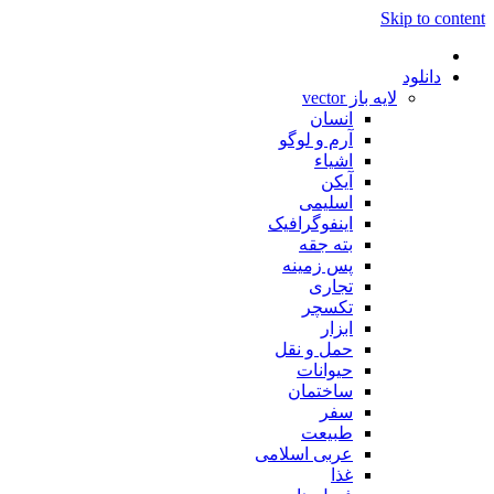
Skip to content
دانلود
لایه باز vector
انسان
آرم و لوگو
اشیاء
آیکن
اسلیمی
اینفوگرافیک
بته جقه
پس زمینه
تجاری
تکسچر
ابزار
حمل و نقل
حیوانات
ساختمان
سفر
طبیعت
عربی اسلامی
غذا