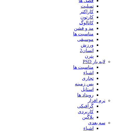
فصل ها
تمپلیت
کاراکتر
کارتون
کاتالوگ
مد و فشن
مناسبت ها
موسیقی
ورزش
انسان2
پترن
لایه باز PSD
مناسبت ها
اشیاء
تجاری
پس زمینه
استایل
رویداد ها
نرم افزار
گرافیکی
کاربردی
پلاگین
سه بعدی
اشیاء