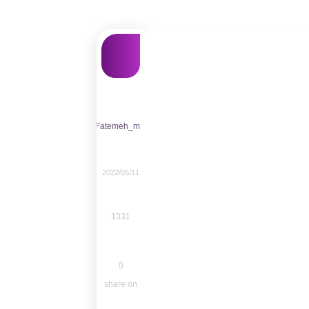
Fatemeh_m
2022/05/11
1331
0
share on