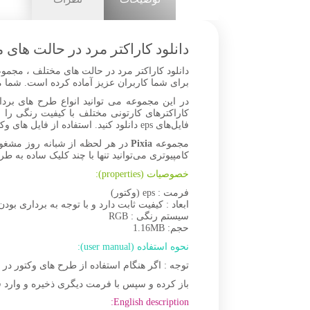
دانلود کاراکتر مرد در حالت های
دانلود کاراکتر مرد در حالت های مختلف ، مجموعه
برای شما کاربران عزیز آماده کرده است. شما می‌تواید فایل‌های Vector character را دانلود کرده و در نرم‌افزار 
در این مجموعه می توانید انواع طرح های بردار
کاراکترهای کارتونی مختلف با کیفیت رنگی را
فایل‌های eps دانلود کنید. استفاده از فایل های وکتور با طرح های جذاب و متنوع امکان ساخت انواع تصاویر زیبا را به شما می‌دهد.
مجموعه
Pixia
در هر لحظه از شبانه روز مشغو
کامپیوتری می‌توانید تنها با چند کلیک ساده به طر
خصوصیات (properties):
فرمت : eps (وکتور)
ابعاد : کیفیت ثابت دارد و با توجه به برداری بودن
سیستم رنگی : RGB
حجم: 1.16MB
نحوه استفاده (user manual):
توجه : اگر هنگام استفاده از طرح های وکتور د
باز کرده و سپس با فرمت دیگری ذخیره و وارد ف
English description: