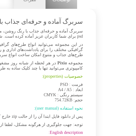
سربرگ آماده و حرفه‌ای جذاب ب
سربرگ آماده و حرفه‌ای جذاب با رنگ روشن، مجم
psd برای شما کاربران عزیز آماده کرده است. شما می‌تواید فایل‌های Open Layer PSD را دانلود کرده و در نرم‌افزار ایلوستریتور و فتوشاپ ویرایش و سفارشی‌سازی کنید.
در این مجموعه می‌توانید انواع طرح‌های گراف
طرح‌های جذاب و متنوع امکان ساخت انواع سربرگ
مجموعه
Pixia
در هر لحظه از شبانه روز مشغو
کامپیوتری می‌توانید تنها با چند کلیک ساده به طر
خصوصیات (properties):
فرمت : PSD
ابعاد : A4 / A5
سیستم رنگی : CMYK
حجم: 754.72KB
نحوه استفاده (user manual):
پس از دانلود فایل ابتدا آن را از حالت zip خارج کنید، سپس برای مشاهده و ویرایش تصاویر لایه‌باز PSD، از نرم‌افزار فتوشاپ (
توجه: جهت جلوگیری از هرگونه مشکل، لطفا از نسخه‌های به‌روز نرم‌
English description: