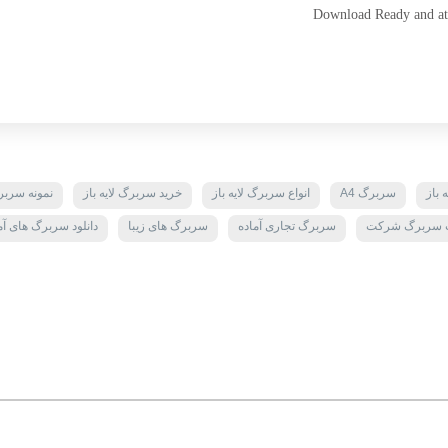
Download Ready and attr
 باز
سربرگ A4
انواع سربرگ لایه باز
خرید سربرگ لایه باز
نمونه سرب
 سربرگ شرکت
سربرگ تجاری آماده
سربرگ های زیبا
دانلود سربرگ های آم