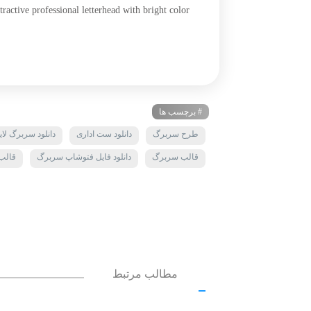
active professional letterhead with bright color
# برچسب ها
طرح سربرگ
دانلود ست اداری
دانلود سربرگ لایه
قالب سربرگ
دانلود فایل فتوشاپ سربرگ
قالب
مطالب مرتبط