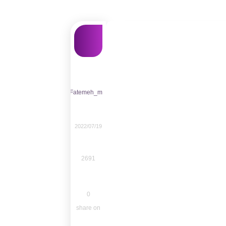
Fatemeh_m
2022/07/19
2691
0
share on