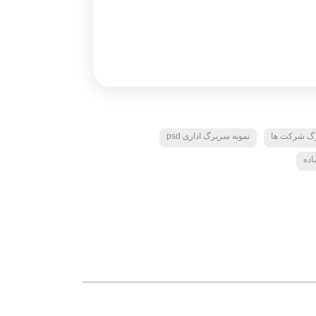
رگ شرکت ها
نمونه سربرگ اداری psd
اده