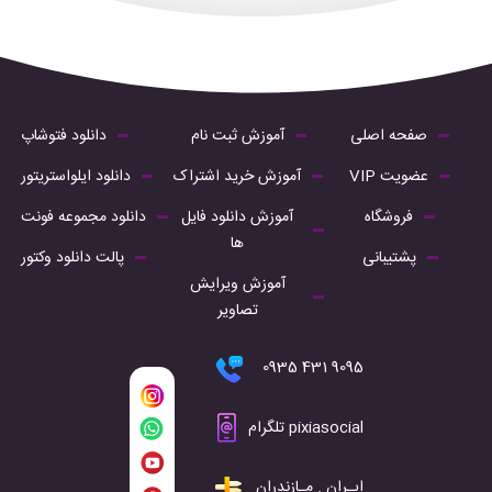
صفحه اصلی
آموزش ثبت نام
دانلود فتوشاپ
عضویت VIP
آموزش خرید اشتراک
دانلود ایلواستریتور
فروشگاه
آموزش دانلود فایل
دانلود مجموعه فونت
ها
پشتیبانی
پالت دانلود وکتور
آموزش ویرایش
تصاویر
9095 431 0935
pixiasocial تلگرام
ایـران . مـازندران