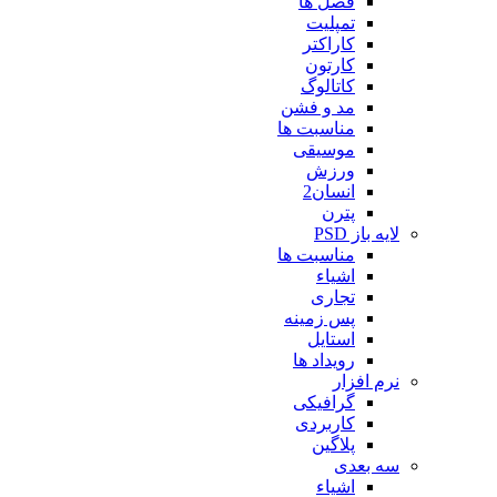
فصل ها
تمپلیت
کاراکتر
کارتون
کاتالوگ
مد و فشن
مناسبت ها
موسیقی
ورزش
انسان2
پترن
لایه باز PSD
مناسبت ها
اشیاء
تجاری
پس زمینه
استایل
رویداد ها
نرم افزار
گرافیکی
کاربردی
پلاگین
سه بعدی
اشیاء