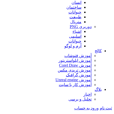
انسان
ساختمان
حیوانات
طبیعت
متریال
دوربری PNG
اشیاء
اسلیمی
حیوانات
آرم و لوگو
کالج
آموزش فتوشاپ
آموزش ایلواستریتور
آموزش Corel Draw
آموزش تریدی مکس
آموزش گرافیک
آموزش Unreal engine
آموزش کار با سایت
بلاگ
اخبار
تحلیل و برسی
ثبت نام
ورود به حساب