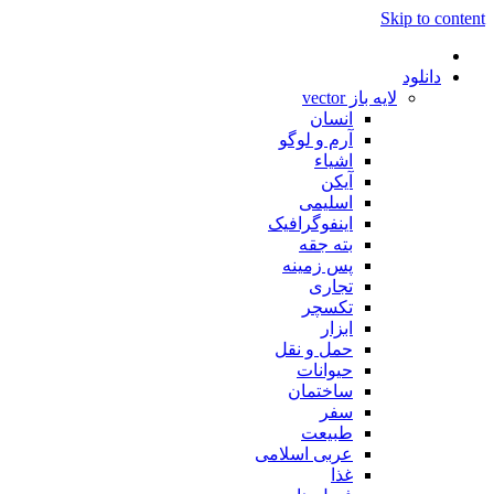
Skip to content
دانلود
لایه باز vector
انسان
آرم و لوگو
اشیاء
آیکن
اسلیمی
اینفوگرافیک
بته جقه
پس زمینه
تجاری
تکسچر
ابزار
حمل و نقل
حیوانات
ساختمان
سفر
طبیعت
عربی اسلامی
غذا