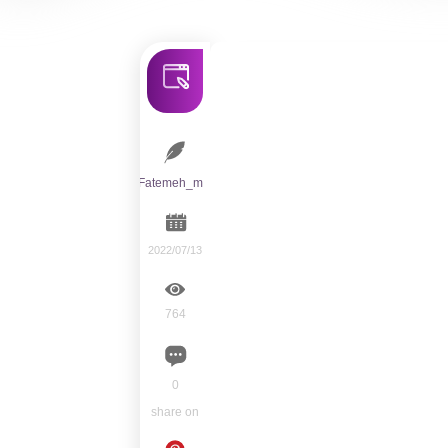
Fatemeh_m
2022/07/13
764
0
share on