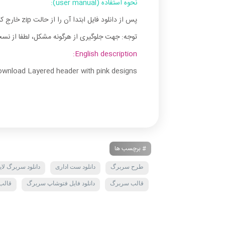
نحوه استفاده (user manual):
پس از دانلود فایل ابتدا آن را از حالت zip خارج کنید، سپس برای مشاهده و ویرایش تصاویر لایه‌باز PSD، از نرم‌افزار فتوشاپ (
توجه: جهت جلوگیری از هرگونه مشکل، لطفا از نسخه‌های به‌روز نرم‌افزار 
English description:
wnload Layered header with pink designs
# برچسب ها
طرح سربرگ
دانلود ست اداری
دانلود سربرگ لایه
قالب سربرگ
دانلود فایل فتوشاپ سربرگ
قالب