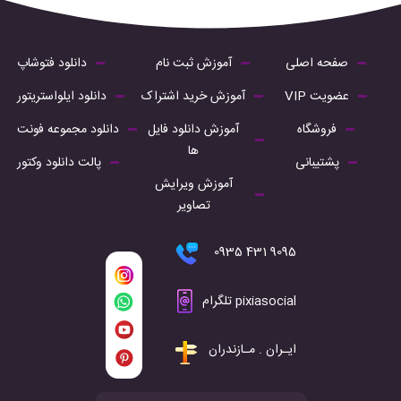
صفحه اصلی
آموزش ثبت نام
دانلود فتوشاپ
عضویت VIP
آموزش خرید اشتراک
دانلود ایلواستریتور
فروشگاه
آموزش دانلود فایل
دانلود مجموعه فونت
ها
پشتیبانی
پالت دانلود وکتور
آموزش ویرایش
تصاویر
9095 431 0935
pixiasocial تلگرام
ایـران . مـازندران