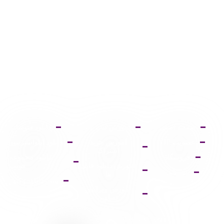
صفحه اصلی
آموزش ثبت نام
دانلود فتوشاپ
عضویت VIP
آموزش خرید
دانلود ایلواستریتور
اشتراک
فروشگاه
دانلود مجموعه
آموزش دانلود فایل
فونت
پشتیبانی
ها
پالت دانلود وکتور
آموزش ویرایش
تصاویر
9095 431 0935