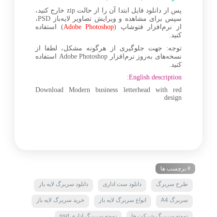
پس از دانلود فایل ابتدا آن را از حالت zip خارج کنید،
سپس برای مشاهده و ویرایش تصاویر لایه‌باز PSD،
از نرم‌افزار فتوشاپ (
Adobe Photoshop
) استفاده
کنید.
توجه: جهت جلوگیری از هرگونه مشکل، لطفا از
نسخه‌های به‌روز نرم‌افزار Adobe Photoshop استفاده
کنید.
English description:
Download Modern business letterhead with red
design
# برچسب ها
طرح سربرگ
دانلود ست اداری
دانلود سربرگ لایه باز
سربرگ A4
انواع سربرگ لایه باز
خرید سربرگ لایه باز
نمونه سربرگ شرکت ها
نمونه سربرگ اداری psd