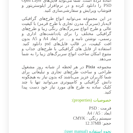
آماده کرده است. شما می‌تواید فایل‌های Open Layer
PSD را دانلود کرده و در نرم‌افزار ایلوستریتور و
فتوشاپ ویرایش و سفارشی‌سازی کنید.
در این مجموعه می‌توانید انواع طرح‌های گرافیکی
لایه‌باز (سربرگ مدرن تجاری با طرح قرمز) با کیفیت
عالی و طرح انواع سربرگ‌های رنگی زیبا و طرح‌های
گرافیکی مختلف را برای یادداشت‌های اداری و
رسمی، نوشتن نامه و … در ابعاد A4 و A5 بدون
افت کیفیت، در قالب فایل‌های psd دانلود کنید.
استفاده از فایل های گرافیکی با طرح‌های جذاب و
متنوع امکان ساخت انواع سربرگ‌های زیبا را به شما
می‌دهد.
مجموعه
Pixia
در هر لحظه از شبانه روز مشغول
طراحی و ساخت طرح‌های تجاری و تبلیغاتی برای
شما کاربران عزیز می‌باشند که بدون نیاز به هیچگونه
دانش گرافیکی و کامپیوتری می‌توانید تنها با چند
کلیک ساده به طرح های مورد نیاز خود دست پیدا
کنید.
خصوصیات (properties):
فرمت : PSD
ابعاد : A4 / A5
سیستم رنگی : CMYK
حجم: 12.37MB
نحوه استفاده (user manual):