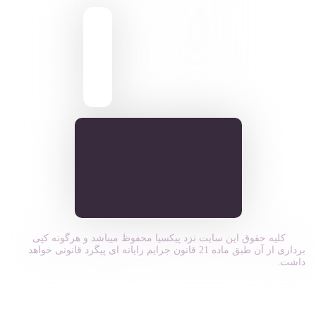
pixiasocial تلگرام
ایـران . مـازندران
کلیه حقوق این سایت نزد پیکسیا محفوظ میباشد و هرگونه کپی
برداری از آن طبق ماده 21 قانون جرایم رایانه ای پیگرد قانونی خواهد
داشت.
ورود به سیستم