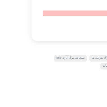
رگ شرکت ها
نمونه سربرگ اداری psd
اده