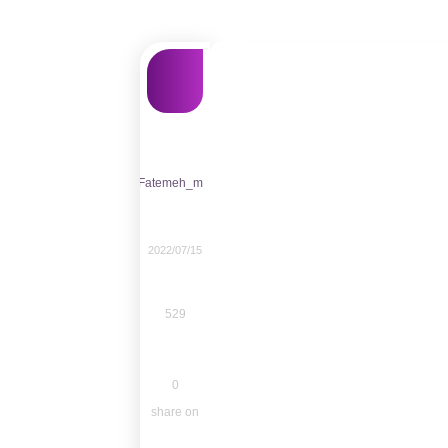
Fatemeh_m
2022/07/15
529
0
share on