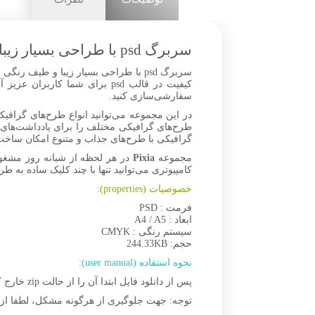
سربرگ psd با طراحی بسیار زیبا و طیف رنگی مشکی و آبی
سربرگ psd با طراحی بسیار زیبا و طیف
سفارشی‌سازی کنید.
گرافیکی با طرح‌های جذاب و متنوع امکان ساخت ا
مجموعه
Pixia
در هر لحظه از شبانه روز مشغو
کامپیوتری می‌توانید تنها با چند کلیک ساده به طر
خصوصیات (properties):
فرمت : PSD
ابعاد : A4 / A5
سیستم رنگی : CMYK
حجم: 244.33KB
نحوه استفاده (user manual):
پس از دانلود فایل ابتدا آن را از حالت zip خارج کنید، سپس برای مشاهده و ویرایش تصاویر لایه‌باز PSD، از نرم‌افزار فتوشاپ (
توجه: جهت جلوگیری از هرگونه مشکل، لطفا از نسخه‌های به‌روز نرم‌