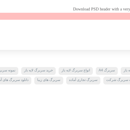
Download PSD header with a very b
 باز
سربرگ A4
انواع سربرگ لایه باز
خرید سربرگ لایه باز
نمونه سرب
 سربرگ شرکت
سربرگ تجاری آماده
سربرگ های زیبا
دانلود سربرگ های آم