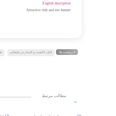
English description:
Attractive rink and tire banner
# برچسب ها
فایل باکیفیت و لایه‌باز بنر تبلیغاتی
طر
مطالب مرتبط