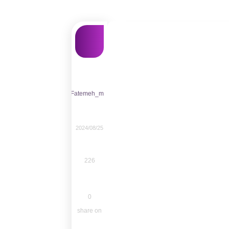
Fatemeh_m
2024/08/25
226
0
share on