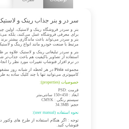
سر در و بنر جذاب رینک و لاستیک
بنر و سردر فروشگاه رینک و لاستیک، اولین چیزی
برای معرفی فروشگاه عمل می‌کنند، بلکه می‌تو
بنر و سردر می‌تواند باعث ماندگاری بیشتر برند
مرتبط با صنعت خودرو مانند انواع رینگ و لاستیک
بنر و سردر تبلیغاتی رینک و لاستیک علاوه بر 
در نرم افزار فتوشاپ تغییرات مورد نظر را انجام
مجموعه
Pixia
در هر لحظه از شبانه روز مشغو
کامپیوتری می‌توانید تنها با چند کلیک ساده به طر
خصوصیات (properties):
فرمت :PSD
ابعاد : 450×150 سانتی‌متر
سیستم رنگی : CMYK
حجم: 34.3MB
نحوه استفاده (user manual):
توجه : اگر هنگام استفاده از طرح های وکتور 
فتوشاپ کنید.