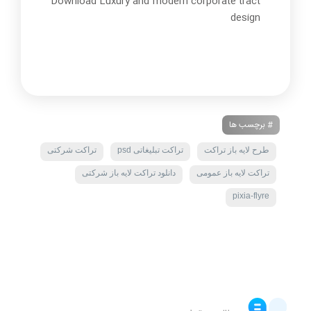
Download Luxury and modern corporate tract
design
# برچسب ها
طرح لایه باز تراکت
تراکت تبلیغاتی psd
تراکت شرکتی
تراکت لایه باز عمومی
دانلود تراکت لایه باز شرکتی
pixia-flyre