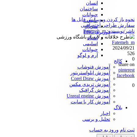
انسان
ساختمان
حیوانات
نحوه باز کردن و ویرایش فایل ها
طبیعت
سفارش طراحی اختصاصی
متریال
ناشر/نویسنده:
Fatemeh_m
دوربری PNG
اشیاء
Fatemeh_m
اسلیمی
2024/09/21
حیوانات
526
آرم و لوگو
0
کالج
share on
آموزش فتوشاپ
pinterest
آموزش ایلواستریتور
facebook
آموزش Corel Draw
آموزش تریدی مکس
0
آموزش گرافیک
آموزش Unreal engine
آموزش کار با سایت
بلاگ
اخبار
تحلیل و برسی
ثبت نام
ورود به حساب