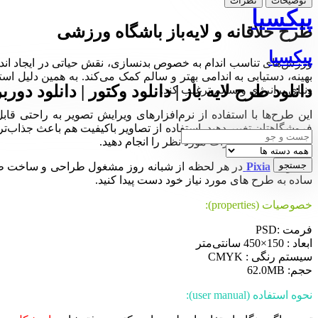
توضیحات
نظرات
پیکسیا
طرح خلاقانه و لایه‌باز باشگاه ورزشی
پیکسیا
ورزش‌های تناسب اندام به خصوص بدنسازی، نقش حیاتی در ایجاد اندامی
بهینه، دستیابی به اندامی بهتر و سالم کمک می‌کند. به همین دلیل استف
دانلود طرح لایه باز | دانلود وکتور | دانلود دورب
دنیای پرانرژی و سالم ترغیب کند.
این طرح‌ها با استفاده از نرم‌افزارهای ویرایش تصویر به راحتی قا
افزار فتوشاپ تغییرات مورد نظر را انجام دهید.
مجموعه
Pixia
در هر لحظه از شبانه روز مشغول طراحی و ساخت طرح ها
ساده به طرح های مورد نیاز خود دست پیدا کنید.
خصوصیات (properties):
فرمت :PSD
ابعاد : 150×450 سانتی‌متر
سیستم رنگی : CMYK
حجم: 62.0MB
نحوه استفاده (user manual):