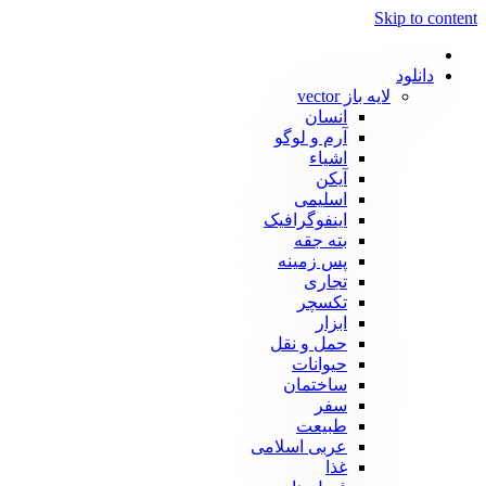
Skip to content
دانلود
لایه باز vector
انسان
آرم و لوگو
اشیاء
آیکن
اسلیمی
اینفوگرافیک
بته جقه
پس زمینه
تجاری
تکسچر
ابزار
حمل و نقل
حیوانات
ساختمان
سفر
طبیعت
عربی اسلامی
غذا