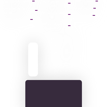
عضویت VIP
آموزش خرید
دانلود ایلواستریتور
اشتراک
فروشگاه
دانلود مجموعه
آموزش دانلود فایل
فونت
پشتیبانی
ها
پالت دانلود وکتور
آموزش ویرایش
تصاویر
9095 431 0935
pixiasocial تلگرام
ایـران . مـازندران