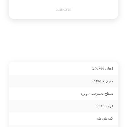
2025/03/19
486
0
share on
ابعاد:
66×240
pinterest
حجم:
52.8MB
سطح دسترسی:
ویژه
facebook
فرمت:
PSD
1+
لایه باز:
بله