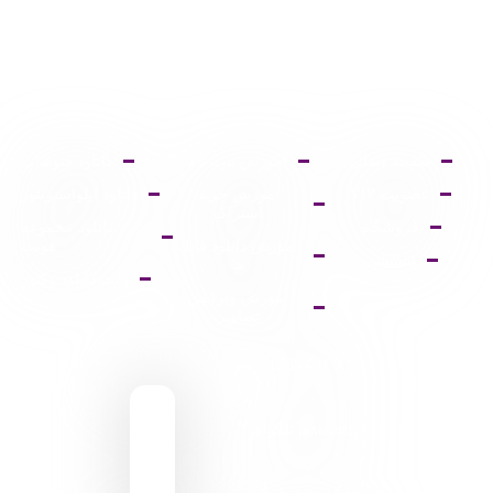
صفحه اصلی
آموزش ثبت نام
دانلود فتوشاپ
عضویت VIP
آموزش خرید
دانلود ایلواستریتور
اشتراک
فروشگاه
دانلود مجموعه
آموزش دانلود فایل
فونت
پشتیبانی
ها
پالت دانلود وکتور
آموزش ویرایش
تصاویر
9095 431 0935
pixiasocial تلگرام
ایـران . مـازندران