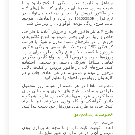
مشاغل و کاربرد بصورت تکی یا پکیج دانلود و با
قیمت مقرون‌به‌صرفه‌ای خریداری کنید. فایل‌های لایه
باز فاکتور فروش را بعد از دریافت می‌توانید در
نرم‌افزار (photoshop) باز کرده و المان‌های موجود
مانند طرح، رنگ، فونت، لوگو و … را ویرایش کنید
طرح لایه باز فاکتور خرید و فروش آماده با طراحی
خاص و زیبا، در این بخش می‌توانید انواع فاکتورهای
فروش را در طرح‌های متنوع مدرن و شیک با فرمت
گرافیکی PSD (طرح لایه باز سنتی و رنگی فاکتور
فروش) با کیفیت بالا و تنوع رنگ و طرح برای چاپ،
پروژه‌ها، خرید و فروش آنلاین و انواع کاربرد دیگر در
تمامی مشاغل شرکتی، رسمی و شخصی استفاده
کنید. طرح‌های لایه باز فاکتور فروش از کیفیت بالایی
برخوردار بوده و می‌توانید در هر ابعادی چاپ و در
کارهایتان رزولوشن دلخواه را تنظیم کنید.
مجموعه
Pixia
در هر لحظه از شبانه روز مشغول
طراحی و ساخت طرح های تجاری و تبلیغاتی برای
شما کاربران عزیز می‌باشند که بدون نیاز به هیچگونه
دانش گرافیکی و کامپیوتری می‌توانید تنها با چند
کلیک ساده به طرح های موردنیاز خود دست پیدا کنید.
خصوصیات (properties):
فرمت : eps
ابعاد : کیفیت ثابت دارد و با توجه به برداری بودن
می‌توان آن را در هر اندازه‌ای تغییر سایز داد.