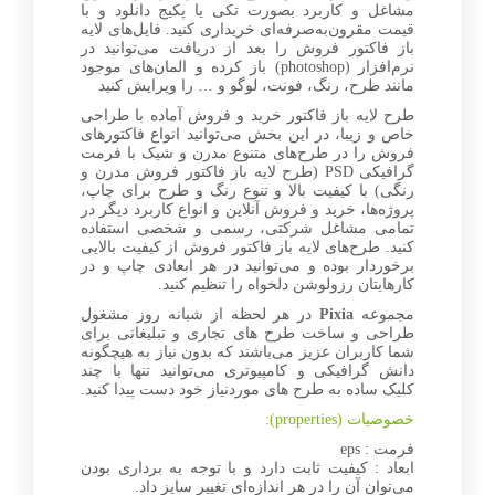
مشاغل و کاربرد بصورت تکی یا پکیج دانلود و با
قیمت مقرون‌به‌صرفه‌ای خریداری کنید. فایل‌های لایه
باز فاکتور فروش را بعد از دریافت می‌توانید در
نرم‌افزار (photoshop) باز کرده و المان‌های موجود
مانند طرح، رنگ، فونت، لوگو و … را ویرایش کنید
طرح لایه باز فاکتور خرید و فروش آماده با طراحی
خاص و زیبا، در این بخش می‌توانید انواع فاکتورهای
فروش را در طرح‌های متنوع مدرن و شیک با فرمت
گرافیکی PSD (طرح لایه باز فاکتور فروش مدرن و
رنگی) با کیفیت بالا و تنوع رنگ و طرح برای چاپ،
پروژه‌ها، خرید و فروش آنلاین و انواع کاربرد دیگر در
تمامی مشاغل شرکتی، رسمی و شخصی استفاده
کنید. طرح‌های لایه باز فاکتور فروش از کیفیت بالایی
برخوردار بوده و می‌توانید در هر ابعادی چاپ و در
کارهایتان رزولوشن دلخواه را تنظیم کنید.
مجموعه
Pixia
در هر لحظه از شبانه روز مشغول
طراحی و ساخت طرح های تجاری و تبلیغاتی برای
شما کاربران عزیز می‌باشند که بدون نیاز به هیچگونه
دانش گرافیکی و کامپیوتری می‌توانید تنها با چند
کلیک ساده به طرح های موردنیاز خود دست پیدا کنید.
خصوصیات (properties):
فرمت : eps
ابعاد : کیفیت ثابت دارد و با توجه به برداری بودن
می‌توان آن را در هر اندازه‌ای تغییر سایز داد.