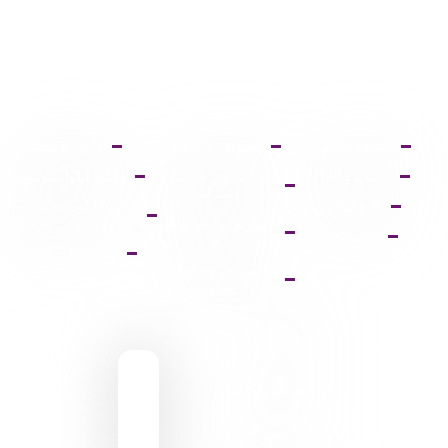
صفحه اصلی
آموزش ثبت نام
دانلود فتوشاپ
عضویت VIP
آموزش خرید
دانلود ایلواستریتور
اشتراک
فروشگاه
دانلود مجموعه
آموزش دانلود فایل
فونت
پشتیبانی
ها
پالت دانلود وکتور
آموزش ویرایش
تصاویر
9095 431 0935
pixiasocial تلگرام
ایـران . مـازندران