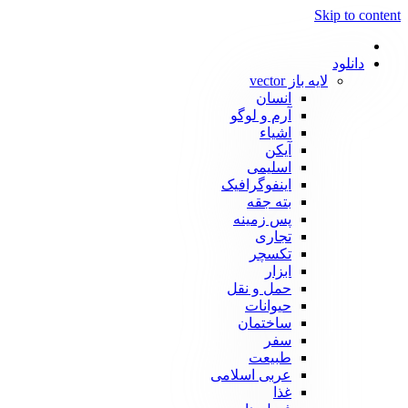
Skip to content
دانلود
لایه باز vector
انسان
آرم و لوگو
اشیاء
آیکن
اسلیمی
اینفوگرافیک
بته جقه
پس زمینه
تجاری
تکسچر
ابزار
حمل و نقل
حیوانات
ساختمان
سفر
طبیعت
عربی اسلامی
غذا