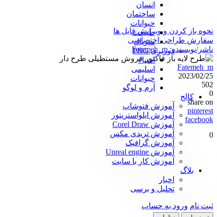
انسان
ساختمان
حیوانات
نحوه باز کردن و ویرایش فایل ها
طبیعت
سفارش طراحی اختصاصی
متریال
ناشر/نویسنده:
Fatemeh_m
دوربری PNG
اشیاء
Fatemeh_m
اسلیمی
2023/02/25
حیوانات
502
آرم و لوگو
0
کالج
share on
آموزش فتوشاپ
pinterest
آموزش ایلواستریتور
facebook
آموزش Corel Draw
آموزش تریدی مکس
0
آموزش گرافیک
آموزش Unreal engine
آموزش کار با سایت
بلاگ
اخبار
تحلیل و برسی
ثبت نام
ورود به حساب