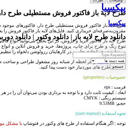
توضیحات
نظرات
پیکسیا
طرح لایه باز فاکتور فروش مستطیلی طرح دار
پیکسیا
مقرون‌به‌صرفه‌ای خریداری کنید. فایل‌های لایه باز فاکتور فروش را بعد از دریافت می‌توانید در نرم‌افزار (photoshop) باز کرده و
دانلود طرح لایه باز | دانلود وکتور | دانلود دورب
تنوع رنگ و طرح برای چاپ، پروژه‌ها، خرید و فروش آنلاین و انواع
می‌توانید در هر ابعادی چاپ و در کارهایتان رزولوشن دلخواه را تنظیم ک
مجموعه
Pixia
در هر لحظه از شبانه روز مشغول طراحی و ساخت طرح ها
ساده به طرح های موردنیاز خود دست پیدا کنید.
خصوصیات (properties):
فرمت : eps
ابعاد : کیفیت ثابت دارد و با توجه به برداری بودن می‌توان آن را در هر ان
سیستم رنگی : CMYK
حجم: 9.53MB
نحوه استفاده (user manual):
توجه : اگر هنگام استفاده از طرح های وکتور در فتوشاپ
با مشکل موا