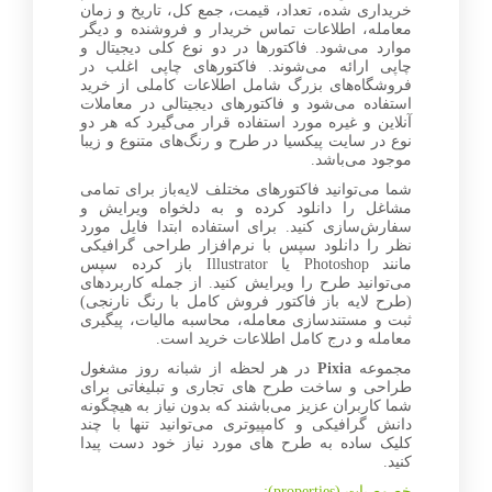
خریداری شده، تعداد، قیمت، جمع کل، تاریخ و زمان
معامله، اطلاعات تماس خریدار و فروشنده و دیگر
موارد می‌شود. فاکتورها در دو نوع کلی دیجیتال و
چاپی ارائه می‌شوند. فاکتورهای چاپی اغلب در
فروشگاه‌های بزرگ شامل اطلاعات کاملی از خرید
استفاده می‌شود و فاکتورهای دیجیتالی در معاملات
آنلاین و غیره مورد استفاده قرار می‌گیرد که هر دو
نوع در سایت پیکسیا در طرح و رنگ‌های متنوع و زیبا
موجود می‌باشد.
شما می‌توانید فاکتورهای مختلف لایه‌باز برای تمامی
مشاغل را دانلود کرده و به دلخواه ویرایش و
سفارش‌سازی کنید. برای استفاده ابتدا فایل مورد
نظر را دانلود سپس با نرم‌افزار طراحی گرافیکی
مانند Photoshop یا Illustrator باز کرده سپس
می‌توانید طرح را ویرایش کنید. از جمله کاربردهای
(طرح لایه باز فاکتور فروش کامل با رنگ نارنجی)
ثبت و مستندسازی معامله، محاسبه مالیات، پیگیری
معامله و درج کامل اطلاعات خرید است.
مجموعه
Pixia
در هر لحظه از شبانه روز مشغول
طراحی و ساخت طرح های تجاری و تبلیغاتی برای
شما کاربران عزیز می‌باشند که بدون نیاز به هیچگونه
دانش گرافیکی و کامپیوتری می‌توانید تنها با چند
کلیک ساده به طرح های مورد نیاز خود دست پیدا
کنید.
خصوصیات (properties):