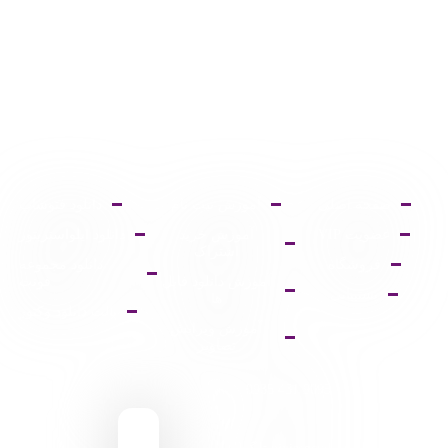
صفحه اصلی
آموزش ثبت نام
دانلود فتوشاپ
عضویت VIP
آموزش خرید
دانلود ایلواستریتور
اشتراک
فروشگاه
دانلود مجموعه
آموزش دانلود فایل
فونت
پشتیبانی
ها
پالت دانلود وکتور
آموزش ویرایش
تصاویر
9095 431 0935