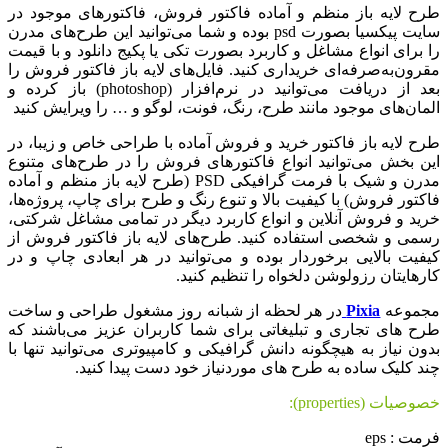
ح لایه باز منظم و آماده فاکتور فروش، فاکتورهای موجود در
سایت پیکسیا بصورت psd بوده و شما می‌توانید این طرح‌های مدرن
 برای انواع مشاغل و کاربرد بصورت تکی یا پکیج دانلود و با قیمت
رون‌به‌صرفه‌ای خریداری کنید. فایل‌های لایه باز فاکتور فروش را
بعد از دریافت می‌توانید در نرم‌افزار (photoshop) باز کرده و
مان‌های موجود مانند طرح، رنگ، فونت، لوگو و … را ویرایش کنید
ح لایه باز فاکتور خرید و فروش آماده با طراحی خاص و زیبا، در
ن بخش می‌توانید انواع فاکتورهای فروش را در طرح‌های متنوع
مدرن و شیک با فرمت گرافیکی PSD (طرح لایه باز منظم و آماده
کتور فروش) با کیفیت بالا و تنوع رنگ و طرح برای چاپ، پروژه‌ها،
ید و فروش آنلاین و انواع کاربرد دیگر در تمامی مشاغل شرکتی،
می و شخصی استفاده کنید. طرح‌های لایه باز فاکتور فروش از
فیت بالایی برخوردار بوده و می‌توانید در هر ابعادی چاپ و در
رهایتان رزولوشن دلخواه را تنظیم کنید.
جموعه
Pixia
در هر لحظه از شبانه روز مشغول طراحی و ساخت
ح های تجاری و تبلیغاتی برای شما کاربران عزیز می‌باشند که
ون نیاز به هیچگونه دانش گرافیکی و کامپیوتری می‌توانید تنها با
د کلیک ساده به طرح های موردنیاز خود دست پیدا کنید.
صیات (properties):
مت : eps