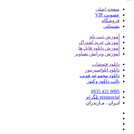
صفحه اصلی
عضویت VIP
فروشگاه
پشتیبانی
آموزش ثبت نام
آموزش خرید اشتراک
آموزش دانلود فایل ها
آموزش ویرایش تصاویر
دانلود فتوشاپ
دانلود ایلواستریتور
دانلود مجموعه فونت
پالت دانلود وکتور
9095 431 0935
pixiasocial تلگرام
ایـران . مـازندران