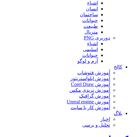
اشیاء
انسان
ساختمان
حیوانات
طبیعت
متریال
دوربری PNG
اشیاء
اسلیمی
حیوانات
آرم و لوگو
کالج
آموزش فتوشاپ
آموزش ایلواستریتور
آموزش Corel Draw
آموزش تریدی مکس
آموزش گرافیک
آموزش Unreal engine
آموزش کار با سایت
بلاگ
اخبار
تحلیل و برسی