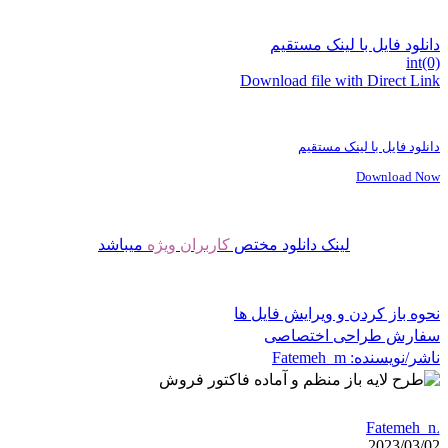
نلود فایل با لینک مستقیم
int(
Download file with Direct Li
نلود فایل با لینک مستقیم
Download N
لینک دانلود مختص
کاربران ویژه
میباشد
وه باز کردن و ویرایش فایل ها
فارش طراحی اختصاصی
شر/نویسنده:
Fatemeh_m
Fatemeh
2023/03/