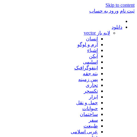
Skip to conte
ت نام
ورود به حساب
دانلود
لایه باز vector
انسان
آرم و لوگو
اشیاء
آیکن
اسلیمی
اینفوگرافیک
بته جقه
پس زمینه
تجاری
تکسچر
ابزار
حمل و نقل
حیوانات
ساختمان
سفر
طبیعت
عربی اسلامی