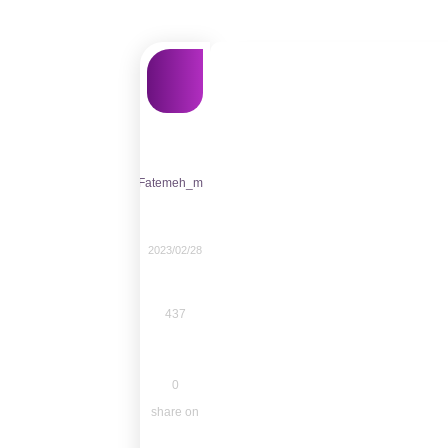
Fatemeh_m
2023/02/28
437
0
share on