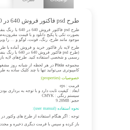
طرح psd فاکتور فروش 640 در 640 با رنگ بنفش
موجود مانند طرح، رنگ، فونت، لوگو و … را ویر
(طرح psd فاکت
رسمی و شخصی استفاده کنید. طرح‌های لایه باز فا
مجموعه
Pixia
در هر لحظه از شبانه روز مشغو
کامپیوتری می‌توانید تنها با چند کلیک ساده به ط
خصوصیات (properties):
فرمت : eps
ابعاد : کیفیت ثابت دارد و با توجه به برداری بودن 
سیستم رنگی : CMYK
حجم: 9.28MB
نحوه استفاده (user manual):
توجه : اگر هنگام استفاده از طرح های وکتور د
باز کرده و سپس با فرمت دیگری ذخیره و مجدد با