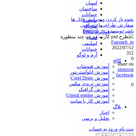
انسان
ساختمان
حیوانات
نحوه باز کردن و ویرایش فایل ها
طبیعت
سفارش طراحی اختصاصی
متریال
ناشر/نویسنده:
Fatemeh_m
دوربری PNG
اشیاء
Fatemeh_m
اسلیمی
2022/07/12
حیوانات
352
آرم و لوگو
0
کالج
share on
آموزش فتوشاپ
pinterest
آموزش ایلواستریتور
facebook
آموزش Corel Draw
آموزش تریدی مکس
0
آموزش گرافیک
آموزش Unreal engine
آموزش کار با سایت
بلاگ
اخبار
تحلیل و برسی
ثبت نام
ورود به حساب