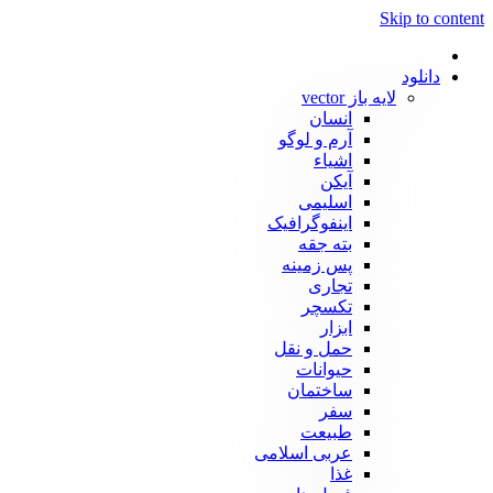
Skip to content
دانلود
لایه باز vector
انسان
آرم و لوگو
اشیاء
آیکن
اسلیمی
اینفوگرافیک
بته جقه
پس زمینه
تجاری
تکسچر
ابزار
حمل و نقل
حیوانات
ساختمان
سفر
طبیعت
عربی اسلامی
غذا