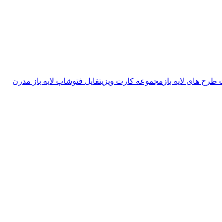
طرح های لایه باز
مجموعه کارت ویزیت
فایل فتوشاپ لایه باز مدرن