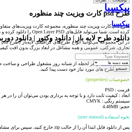
توضیحات
نظرات
پیکسیا
طرح psd کارت ویزیت چند منظوره
پیکسیا
کرده است. شما می‌تواید فایل‌های Open Layer PSD را دانلود کرده و در نرم‌افزار ایلوستریتور و فتوشاپ ویرایش و سفارشی‌سازی کنید.
دانلود طرح لایه باز | دانلود وکتور | دانلود دورب
در
به شما می‌دهد.
مجموعه
Pixia
در هر لحظه از شبانه روز مشغول طراحی و ساخت طرح ها
ساده به طرح های مورد نیاز خود دست پیدا کنید.
خصوصیات (properties):
فرمت : PSD
ابعاد : کیفیت ثابت دارد و با توجه به برداری بودن می‌توان آن را در هر ا
سیستم رنگی : CMYK
حجم: 4.48MB
نحوه استفاده (user manual):
پس از دانلود فایل ابتدا آن را از حالت zip خارج کنید، سپس برای مشاهده و ویرایش تصاویر لایه‌باز PSD، از نرم‌افزار فتوشاپ (