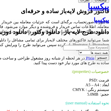
توضیحات
نظرات
پیکسیا
فاکتور فروش لایه‌باز ساده و حرفه‌ای
پیکسیا
فاکتور یا صورتحساب، برگه‌ای است که جزئیات معامله بین خریدار و
معامله، اطلاعات تماس خریدار و فروشنده و دیگر موارد می‌شود. فاک
دانلود طرح لایه باز | دانلود وکتور | دانلود دورب
می‌شود و فاکتورهای دیجیتالی در معاملات آنلاین و غیره مورد استفاده
شما می‌توانید فاکتورهای مختلف لایه‌باز برای تمامی مشاغل را دانل
Photoshop یا Illustrator باز کرده سپس می‌توانید
اطلاعات خرید است.
مجموعه
Pixia
در هر لحظه از شبانه روز مشغول طراحی و ساخت طرح ها
ساده به طرح های مورد نیاز خود دست پیدا کنید.
خصوصیات (properties):
فرمت :PSD
ابعاد : A5 – A4
سیستم رنگی : CMYK
حجم: 5.0MB
نحوه استفاده (user manual):