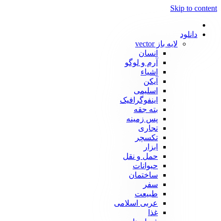
Skip to content
دانلود
لایه باز vector
انسان
آرم و لوگو
اشیاء
آیکن
اسلیمی
اینفوگرافیک
بته جقه
پس زمینه
تجاری
تکسچر
ابزار
حمل و نقل
حیوانات
ساختمان
سفر
طبیعت
عربی اسلامی
غذا