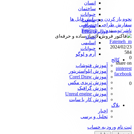
انسان
ساختمان
حیوانات
نحوه باز کردن و ویرایش فایل ها
طبیعت
سفارش طراحی اختصاصی
متریال
ناشر/نویسنده:
Fatemeh_m
دوربری PNG
اشیاء
Fatemeh_m
اسلیمی
2024/02/23
حیوانات
584
آرم و لوگو
0
کالج
share on
آموزش فتوشاپ
pinterest
آموزش ایلواستریتور
facebook
آموزش Corel Draw
آموزش تریدی مکس
0
آموزش گرافیک
آموزش Unreal engine
آموزش کار با سایت
بلاگ
اخبار
تحلیل و برسی
ثبت نام
ورود به حساب