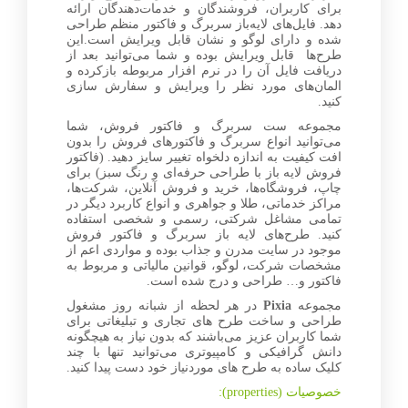
برای کاربران، فروشندگان و خدمات‌دهندگان ارائه
دهد. فایل‌های لایه‌باز سربرگ و فاکتور منظم طراحی
شده و دارای لوگو و نشان قابل ویرایش است.این
طرح‌ها قابل ویرایش بوده و شما می‌توانید بعد از
دریافت فایل آن را در نرم افزار مربوطه بازکرده و
المان‌های مورد نظر را ویرایش و سفارش سازی
کنید.
مجموعه ست سربرگ و فاکتور فروش، شما
می‌توانید انواع سربرگ و فاکتورهای فروش را بدون
افت کیفیت به اندازه دلخواه تغییر سایز دهید. (فاکتور
فروش لایه باز با طراحی حرفه‌ای و رنگ سبز) برای
چاپ، فروشگاه‌ها، خرید و فروش آنلاین، شرکت‌ها،
مراکز خدماتی، طلا و جواهری و انواع کاربرد دیگر در
تمامی مشاغل شرکتی، رسمی و شخصی استفاده
کنید. طرح‌های لایه باز سربرگ و فاکتور فروش
موجود در سایت مدرن و جذاب بوده و مواردی اعم از
مشخصات شرکت، لوگو، قوانین مالیاتی و مربوط به
فاکتور و… طراحی و درج شده است.
مجموعه
Pixia
در هر لحظه از شبانه روز مشغول
طراحی و ساخت طرح های تجاری و تبلیغاتی برای
شما کاربران عزیز می‌باشند که بدون نیاز به هیچگونه
دانش گرافیکی و کامپیوتری می‌توانید تنها با چند
کلیک ساده به طرح های موردنیاز خود دست پیدا کنید.
خصوصیات (properties):