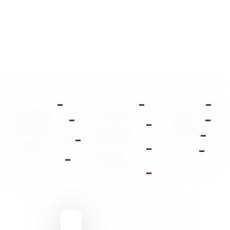
صفحه اصلی
آموزش ثبت نام
دانلود فتوشاپ
عضویت VIP
آموزش خرید
دانلود ایلواستریتور
اشتراک
فروشگاه
دانلود مجموعه
آموزش دانلود فایل
فونت
پشتیبانی
ها
پالت دانلود وکتور
آموزش ویرایش
تصاویر
9095 431 0935