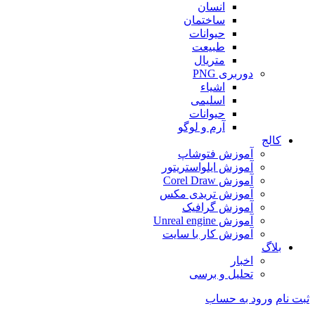
انسان
ساختمان
حیوانات
طبیعت
متریال
دوربری PNG
اشیاء
اسلیمی
حیوانات
آرم و لوگو
کالج
آموزش فتوشاپ
آموزش ایلواستریتور
آموزش Corel Draw
آموزش تریدی مکس
آموزش گرافیک
آموزش Unreal engine
آموزش کار با سایت
بلاگ
اخبار
تحلیل و برسی
ثبت نام
ورود به حساب