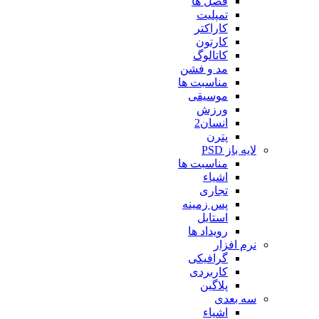
فصل ها
تمپلیت
کاراکتر
کارتون
کاتالوگ
مد و فشن
مناسبت ها
موسیقی
ورزش
انسان2
پترن
لایه باز PSD
مناسبت ها
اشیاء
تجاری
پس زمینه
استایل
رویداد ها
نرم افزار
گرافیکی
کاربردی
پلاگین
سه بعدی
اشیاء