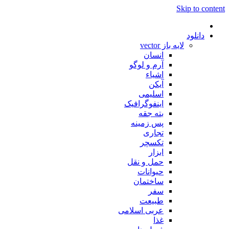
Skip to content
دانلود
لایه باز vector
انسان
آرم و لوگو
اشیاء
آیکن
اسلیمی
اینفوگرافیک
بته جقه
پس زمینه
تجاری
تکسچر
ابزار
حمل و نقل
حیوانات
ساختمان
سفر
طبیعت
عربی اسلامی
غذا