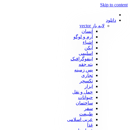
Skip to content
دانلود
لایه باز vector
انسان
آرم و لوگو
اشیاء
آیکن
اسلیمی
اینفوگرافیک
بته جقه
پس زمینه
تجاری
تکسچر
ابزار
حمل و نقل
حیوانات
ساختمان
سفر
طبیعت
عربی اسلامی
غذا