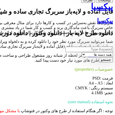
توضیحات
نظرات
پیکسیا
فایل آماده و لایه‌باز سربرگ تجاری ساده و شی
پیکسیا
سربرگ‌ها نقش به‌سزایی در کسب و کارها دارد برای مثال معرفی برند، 
خاص سربرگ باعث ماندگاری برند و کسب و کار شما در یاد مشتری می‌ب
دانلود طرح لایه باز | دانلود وکتور | دانلود دورب
لایه‌باز سربرگ را در تمامی مشاغل برای شما کاربران محترم ارائه دا
شما می‌توانید سربرگ‌ مورد نظر خود را دانلود کرده و به دلخواه وی
ویرایش کنید. از جمله مزایای (فایل آماده و لایه‌باز سربرگ تجاری 
مجموعه
Pixia
در هر لحظه از شبانه روز مشغول طراحی و ساخت طرح ها
ساده به طرح های مورد نیاز خود دست پیدا کنید.
خصوصیات (properties):
فرمت :PSD
ابعاد : A4 – A5
سیستم رنگی : CMYK
حجم: 4.1MB
نحوه استفاده (user manual):
توجه : اگر هنگام استفاده از طرح های وکتور در فتوشاپ
با مشکل موا