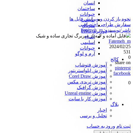
انسان
ساختمان
حیوانات
نحوه باز کردن و ویرایش فایل ها
طبیعت
سفارش طراحی اختصاصی
متریال
ناشر/نویسنده:
Fatemeh_m
دوربری PNG
اشیاء
Fatemeh_m
اسلیمی
2024/02/25
حیوانات
531
آرم و لوگو
0
کالج
share on
آموزش فتوشاپ
pinterest
آموزش ایلواستریتور
facebook
آموزش Corel Draw
آموزش تریدی مکس
0
آموزش گرافیک
آموزش Unreal engine
آموزش کار با سایت
بلاگ
اخبار
تحلیل و برسی
ثبت نام
ورود به حساب