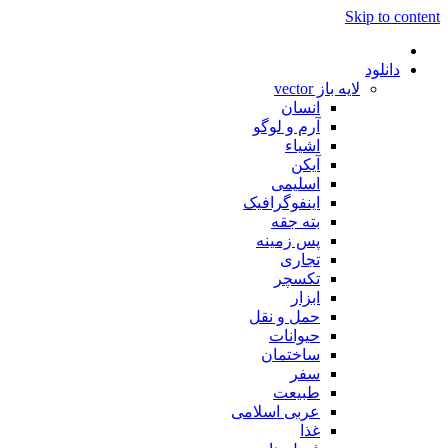
Skip to content
دانلود
لایه باز vector
انسان
آرم و لوگو
اشیاء
آیکن
اسلیمی
اینفوگرافیک
بته جقه
پس زمینه
تجاری
تکسچر
ابزار
حمل و نقل
حیوانات
ساختمان
سفر
طبیعت
عربی اسلامی
غذا