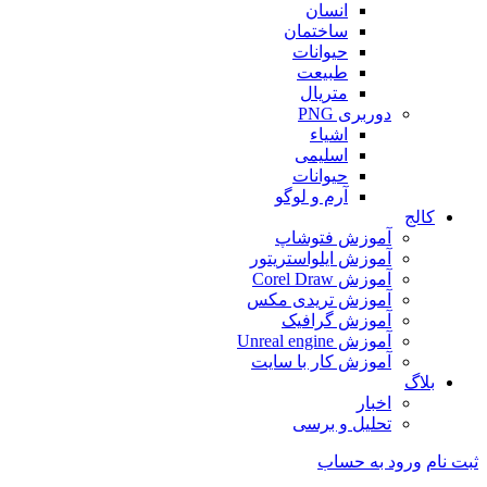
انسان
ساختمان
حیوانات
طبیعت
متریال
دوربری PNG
اشیاء
اسلیمی
حیوانات
آرم و لوگو
کالج
آموزش فتوشاپ
آموزش ایلواستریتور
آموزش Corel Draw
آموزش تریدی مکس
آموزش گرافیک
آموزش Unreal engine
آموزش کار با سایت
بلاگ
اخبار
تحلیل و برسی
ثبت نام
ورود به حساب