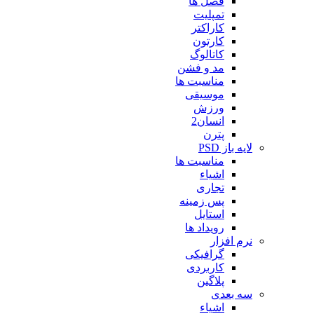
فصل ها
تمپلیت
کاراکتر
کارتون
کاتالوگ
مد و فشن
مناسبت ها
موسیقی
ورزش
انسان2
پترن
لایه باز PSD
مناسبت ها
اشیاء
تجاری
پس زمینه
استایل
رویداد ها
نرم افزار
گرافیکی
کاربردی
پلاگین
سه بعدی
اشیاء