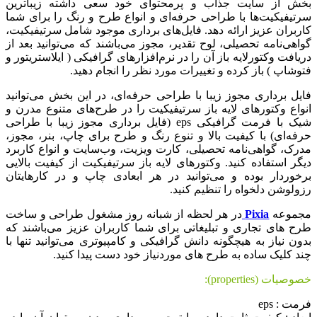
بخش از سایت جذاب و پرمحتوای خود سعی داشته زیباترین
سرتیفیکیت‌ها با طراحی حرفه‌ای و انواع طرح و رنگ را برای شما
کاربران عزیز ارائه دهد. فایل‌های برداری موجود شامل سرتیفیکیت،
گواهی‌نامه تحصیلی، لوح تقدیر، مجوز می‌باشند که می‌توانید بعد از
دریافت وکتورلایه باز آن را در نرم‌افزارهای گرافیکی ( ایلاستریتور و
فتوشاپ ) باز کرده و تغییرات مورد نظر را انجام دهید.
فایل برداری مجوز زیبا با طراحی حرفه‌ای، در این بخش می‌توانید
انواع وکتورهای لایه باز سرتیفیکیت را در طرح‌های متنوع مدرن و
شیک با فرمت گرافیکی eps (فایل برداری مجوز زیبا با طراحی
حرفه‌ای) با کیفیت بالا و تنوع رنگ و طرح برای چاپ، بنر، مجوز،
مدرک، گواهی‌نامه تحصیلی، کارت ویزیت، وب‌سایت و انواع کاربرد
دیگر استفاده کنید. وکتورهای لایه باز سرتیفیکیت از کیفیت بالایی
برخوردار بوده و می‌توانید در هر ابعادی چاپ و در کارهایتان
رزولوشن دلخواه را تنظیم کنید.
مجموعه
Pixia
در هر لحظه از شبانه روز مشغول طراحی و ساخت
طرح های تجاری و تبلیغاتی برای شما کاربران عزیز می‌باشند که
بدون نیاز به هیچگونه دانش گرافیکی و کامپیوتری می‌توانید تنها با
چند کلیک ساده به طرح های موردنیاز خود دست پیدا کنید.
خصوصیات (properties):
فرمت : eps