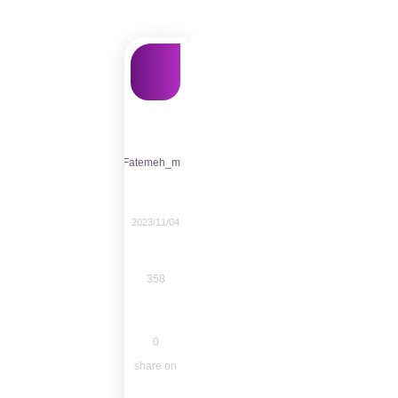
Fatemeh_m
2023/11/04
358
0
share on