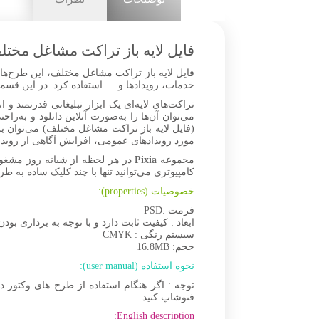
فایل لایه باز تراکت مشاغل مخت
فایل لایه باز تراکت مشاغل مختلف، این طرح‌ها 
خدمات، رویدادها و … استفاده کرد. در این قسمت از س
تراکت‌های لایه‌ای یک ابزار تبلیغاتی قدرتمند و
می‌توان آن‌ها را به‌صورت آنلاین دانلود و به‌را
(فایل لایه باز تراکت مشاغل مختلف) می‌توان ب
مورد رویدادهای عمومی، افزایش آگاهی از رویداد
مجموعه
Pixia
در هر لحظه از شبانه روز مشغو
کامپیوتری می‌توانید تنها با چند کلیک ساده به طر
خصوصیات (properties):
فرمت :PSD
ابعاد : کیفیت ثابت دارد و با توجه به برداری بودن
سیستم رنگی : CMYK
حجم: 16.8MB
نحوه استفاده (user manual):
توجه : اگر هنگام استفاده از طرح های وکتور 
فتوشاپ کنید.
English description: