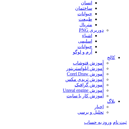
انسان
ساختمان
حیوانات
طبیعت
متریال
دوربری PNG
اشیاء
اسلیمی
حیوانات
آرم و لوگو
کالج
آموزش فتوشاپ
آموزش ایلواستریتور
آموزش Corel Draw
آموزش تریدی مکس
آموزش گرافیک
آموزش Unreal engine
آموزش کار با سایت
بلاگ
اخبار
تحلیل و برسی
ثبت نام
ورود به حساب