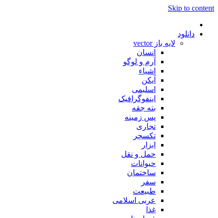
Skip to content
دانلود
لایه باز vector
انسان
آرم و لوگو
اشیاء
آیکن
اسلیمی
اینفوگرافیک
بته جقه
پس زمینه
تجاری
تکسچر
ابزار
حمل و نقل
حیوانات
ساختمان
سفر
طبیعت
عربی اسلامی
غذا