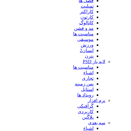
فصل ها
تمپلیت
کاراکتر
کارتون
کاتالوگ
مد و فشن
مناسبت ها
موسیقی
ورزش
انسان2
پترن
لایه باز PSD
مناسبت ها
اشیاء
تجاری
پس زمینه
استایل
رویداد ها
نرم افزار
گرافیکی
کاربردی
پلاگین
سه بعدی
اشیاء