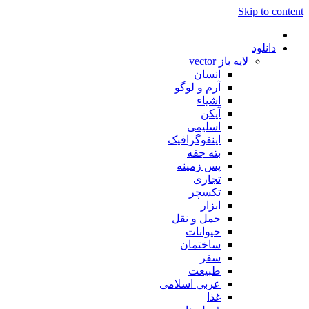
Skip to content
دانلود
لایه باز vector
انسان
آرم و لوگو
اشیاء
آیکن
اسلیمی
اینفوگرافیک
بته جقه
پس زمینه
تجاری
تکسچر
ابزار
حمل و نقل
حیوانات
ساختمان
سفر
طبیعت
عربی اسلامی
غذا