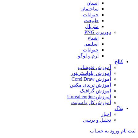
انسان
ساختمان
حیوانات
طبیعت
متریال
دوربری PNG
اشیاء
اسلیمی
حیوانات
آرم و لوگو
کالج
آموزش فتوشاپ
آموزش ایلواستریتور
آموزش Corel Draw
آموزش تریدی مکس
آموزش گرافیک
آموزش Unreal engine
آموزش کار با سایت
بلاگ
اخبار
تحلیل و برسی
ثبت نام
ورود به حساب