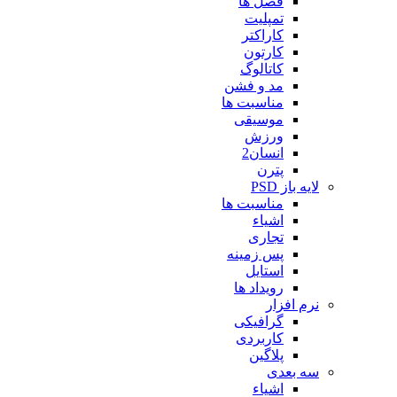
فصل ها
تمپلیت
کاراکتر
کارتون
کاتالوگ
مد و فشن
مناسبت ها
موسیقی
ورزش
انسان2
پترن
لایه باز PSD
مناسبت ها
اشیاء
تجاری
پس زمینه
استایل
رویداد ها
نرم افزار
گرافیکی
کاربردی
پلاگین
سه بعدی
اشیاء