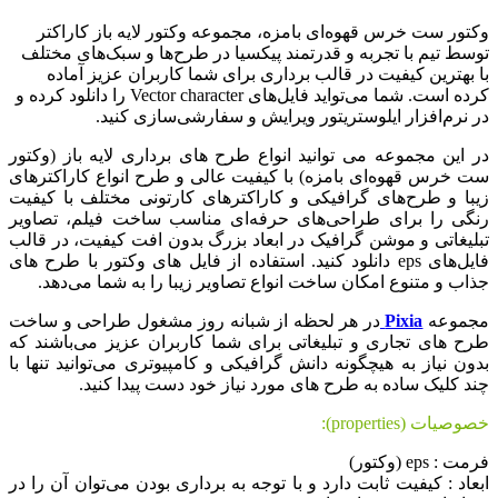
وکتور ست خرس قهوه‌ای بامزه، مجموعه وکتور لایه باز کاراکتر
توسط تیم با تجربه و قدرتمند پیکسیا در طرح‌ها و سبک‌های مختلف
با بهترین کیفیت در قالب برداری برای شما کاربران عزیز آماده
کرده است. شما می‌تواید فایل‌های Vector character را دانلود کرده و
در نرم‌افزار ایلوستریتور ویرایش و سفارشی‌سازی کنید.
در این مجموعه می توانید انواع طرح های برداری لایه باز (وکتور
ست خرس قهوه‌ای بامزه) با کیفیت عالی و طرح انواع کاراکترهای
زیبا و طرح‌های گرافیکی و کاراکترهای کارتونی مختلف با کیفیت
رنگی را برای طراحی‌های حرفه‌ای مناسب ساخت فیلم، تصاویر
تبلیغاتی و موشن گرافیک در ابعاد بزرگ بدون افت کیفیت، در قالب
فایل‌های eps دانلود کنید. استفاده از فایل های وکتور با طرح های
جذاب و متنوع امکان ساخت انواع تصاویر زیبا را به شما می‌دهد.
مجموعه
Pixia
در هر لحظه از شبانه روز مشغول طراحی و ساخت
طرح های تجاری و تبلیغاتی برای شما کاربران عزیز می‌باشند که
بدون نیاز به هیچگونه دانش گرافیکی و کامپیوتری می‌توانید تنها با
چند کلیک ساده به طرح های مورد نیاز خود دست پیدا کنید.
خصوصیات (properties):
فرمت : eps (وکتور)
ابعاد : کیفیت ثابت دارد و با توجه به برداری بودن می‌توان آن را در